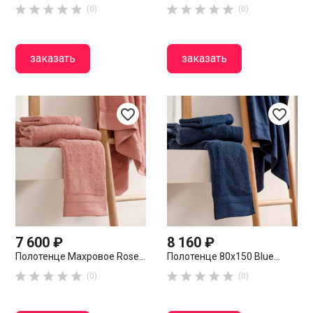










(0)
(0)
заказать
заказать
favorite_border
favorite_border
7 600 ₽
8 160 ₽
Полотенце Махровое Rose...
Полотенце 80х150 Blue...










(0)
(0)