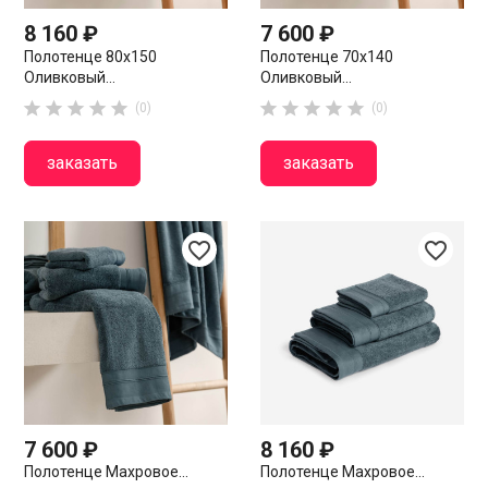
8 160 ₽
7 600 ₽
Полотенце 80х150
Полотенце 70х140
Оливковый...
Оливковый...










(0)
(0)
заказать
заказать
favorite_border
favorite_border
7 600 ₽
8 160 ₽
Полотенце Махровое...
Полотенце Махровое...