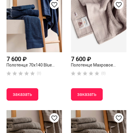
favorite_border
favorite_border
7 600 ₽
7 600 ₽
Полотенце 70х140 Blue...
Полотенце Махровое...










(0)
(0)
заказать
заказать
favorite_border
favorite_border