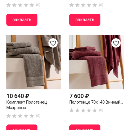










(0)
(0)
заказать
заказать
favorite_border
favorite_border
10 640 ₽
7 600 ₽
Комплект Полотенец
Полотенце 70х140 Винный...
Махровых...





(0)





(0)