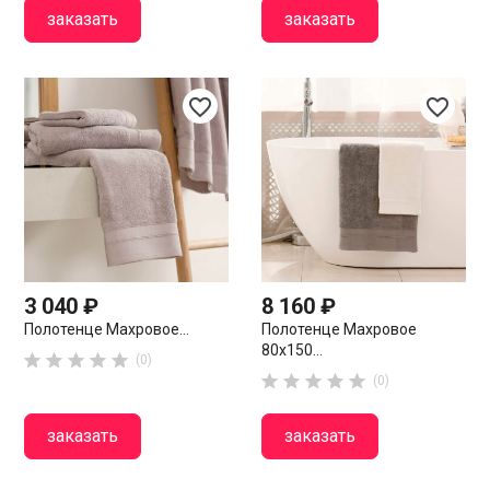
заказать
заказать
favorite_border
favorite_border
3 040 ₽
8 160 ₽
Полотенце Махровое...
Полотенце Махровое
80х150...





(0)





(0)
заказать
заказать