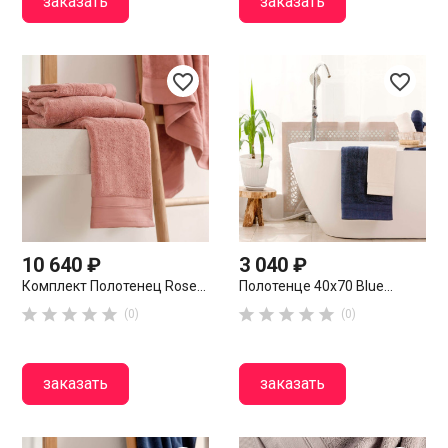
заказать
заказать
favorite_border
favorite_border
10 640 ₽
3 040 ₽
Комплект Полотенец Rose...
Полотенце 40х70 Blue...










(0)
(0)
заказать
заказать