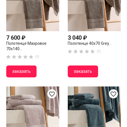
7 600 ₽
3 040 ₽
Полотенце Махровое
Полотенце 40х70 Grey...
70х140...





(0)





(0)
заказать
заказать
favorite_border
favorite_border