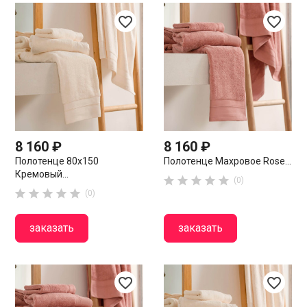
favorite_border
favorite_border
8 160 ₽
8 160 ₽
Полотенце 80х150
Полотенце Махровое Rose...
Кремовый...





(0)





(0)
заказать
заказать
favorite_border
favorite_border