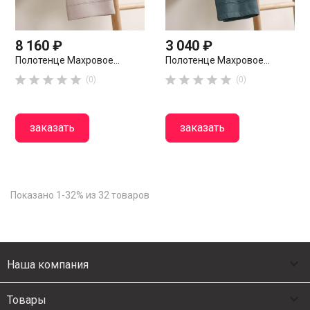
8 160 ₽
3 040 ₽
Полотенце Махровое...
Полотенце Махровое...










(0)
(0)
заказать
заказать
Показано 1-32% из 32 товаров

Наша компания

Товары