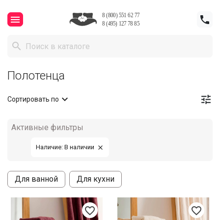



Полотенца


Сортировать по
Активные фильтры
Наличие: В наличии

Для ванной
Для кухни
favorite_border
favorite_border