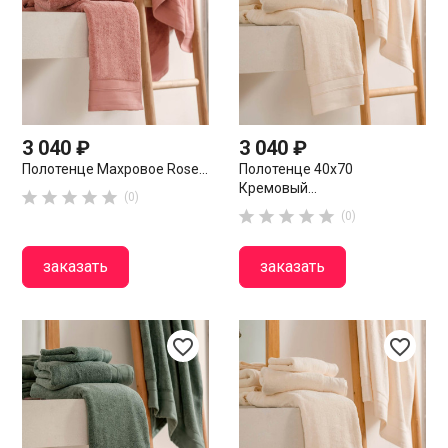
3 040 ₽
3 040 ₽
Полотенце Махровое Rose...
Полотенце 40х70
Кремовый...





(0)





(0)
заказать
заказать
favorite_border
favorite_border