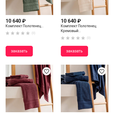
10 640 ₽
10 640 ₽
Комплект Полотенец...
Комплект Полотенец
Кремовый...





(0)





(0)
заказать
заказать
favorite_border
favorite_border