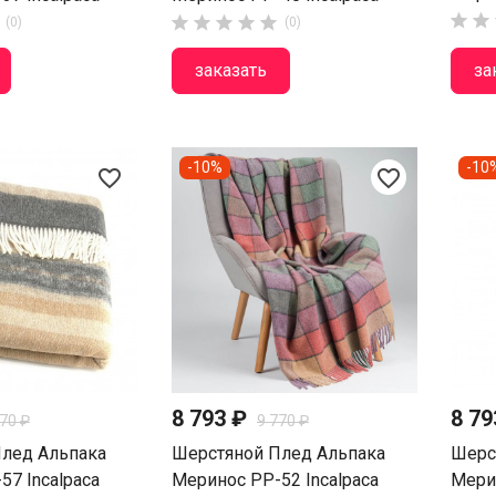







(0)
(0)
заказать
за
-10%
-10
favorite_border
favorite_border
8 793 ₽
8 7
770 ₽
9 770 ₽
лед Альпака
Шерстяной Плед Альпака
Шерс
57 Incalpaca
Меринос PP-52 Incalpaca
Мерин