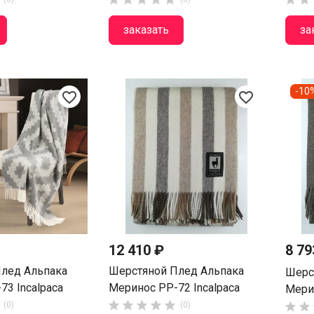
заказать
за
-10
favorite_border
favorite_border
12 410 ₽
8 7
лед Альпака
Шерстяной Плед Альпака
Шерс
73 Incalpaca
Меринос PP-72 Incalpaca
Мерин





(0)
(0)

