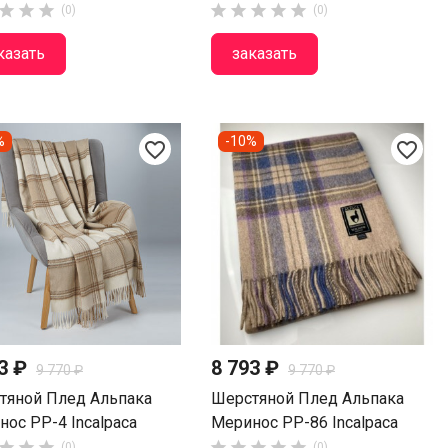








(0)
(0)
казать
заказать
%
-10%
favorite_border
favorite_border
93 ₽
8 793 ₽
9 770 ₽
9 770 ₽
тяной Плед Альпака
Шерстяной Плед Альпака
ос PP-4 Incalpaca
Меринос PP-86 Incalpaca








(0)
(0)