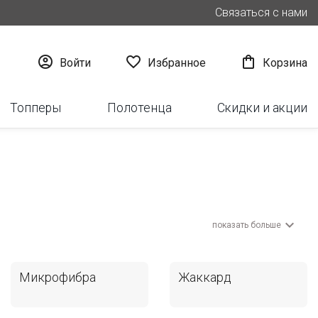
Связаться с нами



Войти
Избранное
Корзина
Топперы
Полотенца
Скидки и акции

показать больше
Микрофибра
Жаккард