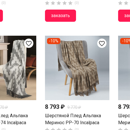







(0)
(0)
заказать
за
-10%
-10
favorite_border
favorite_border
8 793 ₽
8 7
770 ₽
9 770 ₽
лед Альпака
Шерстяной Плед Альпака
Шерс
74 Incalpaca
Меринос PP-70 Incalpaca
Мерин







(0)
(0)