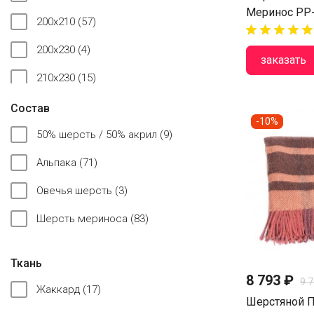
Меринос PP-
200x210
(57)










200x230
(4)
заказать
210x230
(15)
220x240
(65)
Состав
-10%
240x260
(9)
50% шерсть / 50% акрил
(9)
260x260
(7)
Альпака
(71)
270x270
(1)
Овечья шерсть
(3)
Шерсть мериноса
(83)
Ткань
8 793 ₽
9 
Жаккард
(17)
Шерстяной П