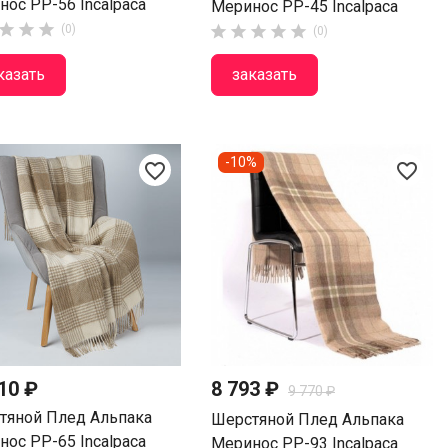
ос PP-56 Incalpaca
Меринос PP-45 Incalpaca



(0)





(0)
казать
заказать
-10%
favorite_border
favorite_border
10 ₽
8 793 ₽
9 770 ₽
тяной Плед Альпака
Шерстяной Плед Альпака
ос PP-65 Incalpaca
Меринос PP-93 Incalpaca