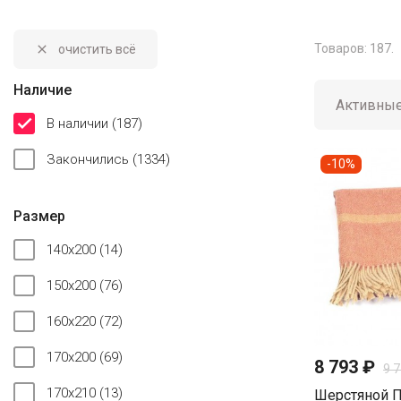
Товаров: 187.
очистить всё

Наличие
Активны

В наличии
(187)
Закончились
(1334)
-10%
Размер
140x200
(14)
150x200
(76)
160x220
(72)
170x200
(69)
8 793 ₽
9 
170x210
(13)
Шерстяной П