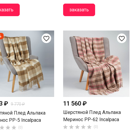
казать
заказать
%
favorite_border
favorite_border
93 ₽
11 560 ₽
9 770 ₽
Шерстяной Плед Альпака
тяной Плед Альпака
Меринос PP-62 Incalpaca
ос PP-5 Incalpaca








(0)
(0)