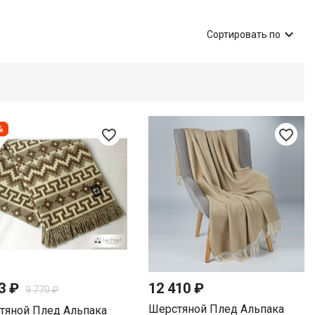

Сортировать по
%
favorite_border
favorite_border
93 ₽
12 410 ₽
9 770 ₽
Шерстяной Плед Альпака
тяной Плед Альпака