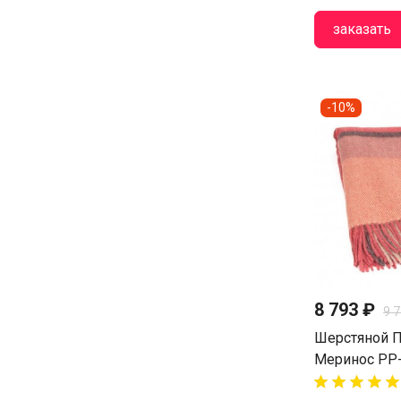
заказать
-10%
8 793 ₽
9 
Шерстяной П
Меринос PP-









