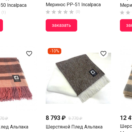
Меринос PP-51 Incalpaca
50 Incalpaca
Мерин





(0)


(1)
заказать
за
-10%
favorite_border
favorite_border
8 793 ₽
12 4
770 ₽
9 770 ₽
Шерс
лед Альпака
Шерстяной Плед Альпака