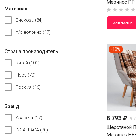
Меринос PP-
Материал





Вискоза
(84)
заказать
п/э волокно
(17)
-10%
Страна производитель
Китай
(101)
Перу
(70)
Россия
(16)
Бренд
8 793 ₽
Asabella
(17)
9 
Шерстяной П
INCALPACA
(70)
Меринос PP-