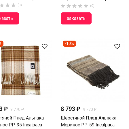



(0)





(0)
казать
заказать
%
-10%
favorite_border
favorite_border
93 ₽
8 793 ₽
9 770 ₽
9 770 ₽
тяной Плед Альпака
Шерстяной Плед Альпака
ос PP-35 Incalpaca
Меринос PP-59 Incalpaca