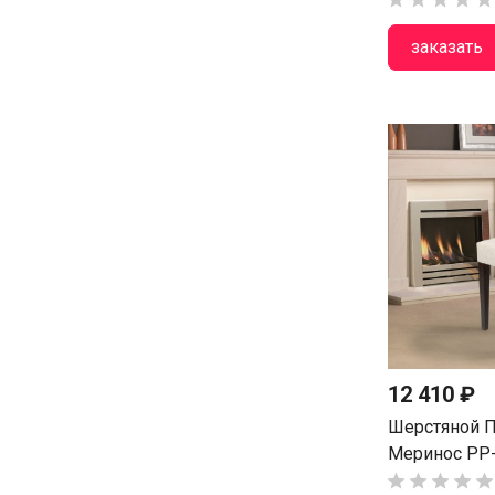
заказать
12 410 ₽
Шерстяной П
Меринос PP-




