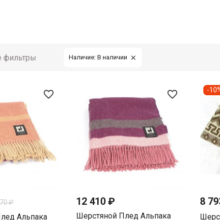
е фильтры
Наличие: В наличии

-10
favorite_border
favorite_border
12 410 ₽
8 7
770 ₽
Шерстяной Плед Альпака
лед Альпака
Шерс