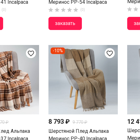
Мерин
41 Incalpaca
Меринос PP-54 Incalpaca







(0)
(0)
заказать
за
-10%
favorite_border
favorite_border
8 793 ₽
12 4
770 ₽
9 770 ₽
Шерс
лед Альпака
Шерстяной Плед Альпака
Мерин
37 Incalpaca
Меринос PP-40 Incalpaca