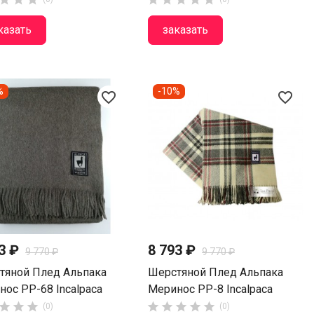
казать
заказать
%
-10%
favorite_border
favorite_border
93 ₽
8 793 ₽
9 770 ₽
9 770 ₽
тяной Плед Альпака
Шерстяной Плед Альпака
ос PP-68 Incalpaca
Меринос PP-8 Incalpaca








(0)
(0)