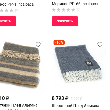
Меринос PP-66 Incalpaca
ос PP-1 Incalpaca








(0)
(0)
казать
заказать
-10%
favorite_border
favorite_border
10 ₽
8 793 ₽
9 770 ₽
тяной Плед Альпака
Шерстяной Плед Альпака