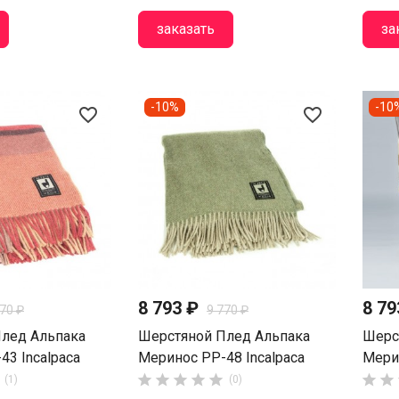
заказать
за
-10%
-10
favorite_border
favorite_border
8 793 ₽
8 7
770 ₽
9 770 ₽
лед Альпака
Шерстяной Плед Альпака
Шерс
43 Incalpaca
Меринос PP-48 Incalpaca
Мерин







(1)
(0)