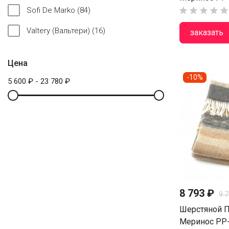
Sofi De Marko
(84)





Valtery (Вальтери)
(16)
заказать
Цена
-10%
5 600 ₽ - 23 780 ₽
8 793 ₽
9 
Шерстяной П
Меринос PP-