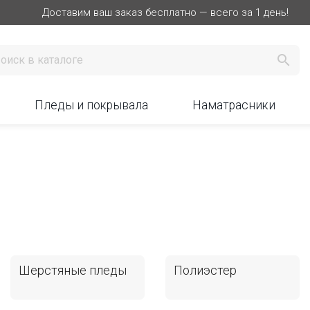
Доставим ваш заказ бесплатно — всего за 1 день!

Пледы и покрывала
Наматрасники
Шерстяные пледы
Полиэстер