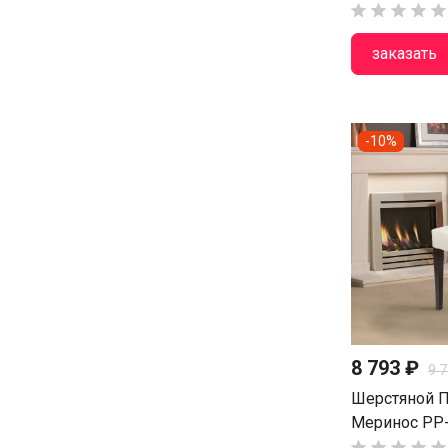





заказать
-10%
8 793 ₽
9 
Шерстяной П
Меринос PP-




