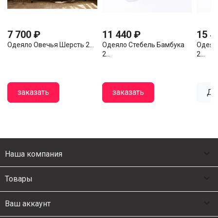
7 700 ₽
11 440 ₽
15 4
Одеяло Овечья Шерсть 2...
Одеяло Стебель Бамбука
Одеял
2...
2...
заказать
заказать
Де

Наша компания

Товары

Ваш аккаунт