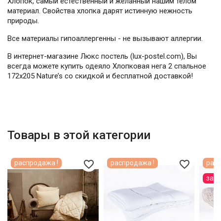
Хлопок, самый естественный и желанный нашим телом
материал. Свойства хлопка дарят истинную нежность
природы.
Все материалы гипоаллергенны - не вызывают аллергии.
В интернет-магазине Люкс постель (lux-postel.com), Вы
всегда можете купить одеяло Хлопковая нега 2 спальное
172х205 Nature’s со скидкой и бесплатной доставкой!
Товары в этой категории
favorite_border
favorite_border
распродажа !
распродажа !
расп
зак