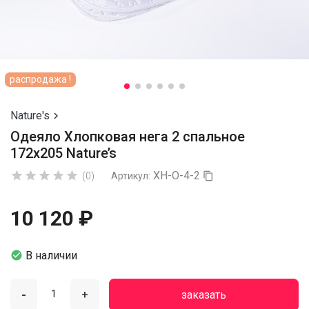
распродажа !
Nature's

Одеяло Хлопковая нега 2 спальное
172х205 Nature’s
ХН-О-4-2





(0)
Артикул:

10 120 ₽

В наличии
-
+
заказать