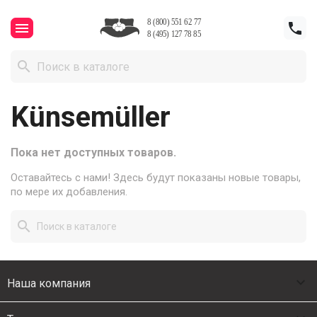



Künsemüller
Пока нет доступных товаров.
Оставайтесь с нами! Здесь будут показаны новые товары,
по мере их добавления.


Наша компания