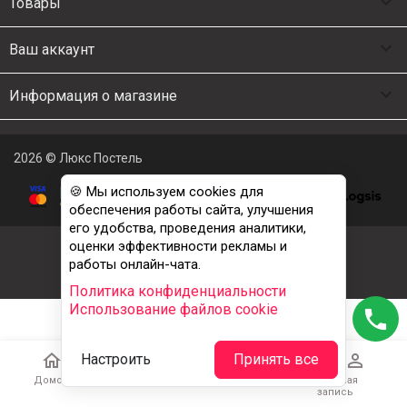

Товары

Ваш аккаунт

Информация о магазине
2026 © Люкс Постель
🍪 Мы используем cookies для
обеспечения работы сайта, улучшения
его удобства, проведения аналитики,
оценки эффективности рекламы и
работы онлайн-чата.
Политика конфиденциальности
Использование файлов cookie
phone





Настроить
Принять все
Домой
Каталог
Корзина
Избранное
Учетная
запись