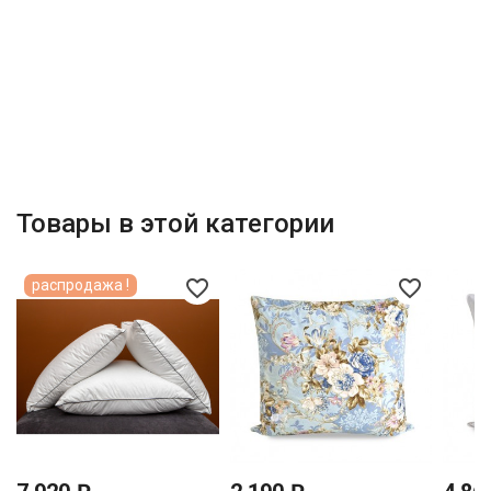
Товары в этой категории
favorite_border
favorite_border
распродажа !