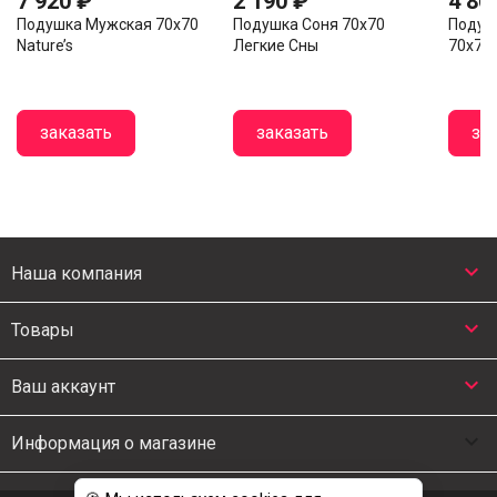
7 920 ₽
2 190 ₽
4 86
Подушка Мужская 70x70
Подушка Соня 70x70
Подуш
Nature’s
Легкие Сны
70x70..
заказать
заказать
за

Наша компания

Товары

Ваш аккаунт

Информация о магазине