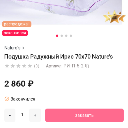
распродажа !
закончился
Nature's

Подушка Радужный Ирис 70x70 Nature’s
РИ-П-5-2





(0)
Артикул:

2 860 ₽

Закончился
-
+
заказать