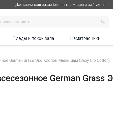
Доставим ваш заказ бесплатно — всего за 1 день!

Пледы и покрывала
Наматрасники
нное German Grass Эко Хлопок Малышам (Baby Bio Cotton)
всесезонное German Grass