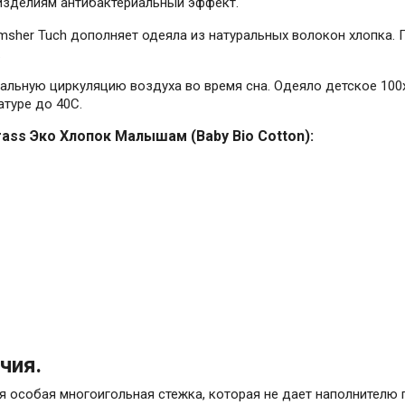
изделиям антибактериальный эффект.
amsher Tuch дополняет одеяла из натуральных волокон хлопка.
.
еальную циркуляцию воздуха во время сна. Одеяло детское 10
атуре до 40С.
ass Эко Хлопок Малышам (Baby Bio Cotton):
чия.
я особая многоигольная стежка, которая не дает наполнителю 