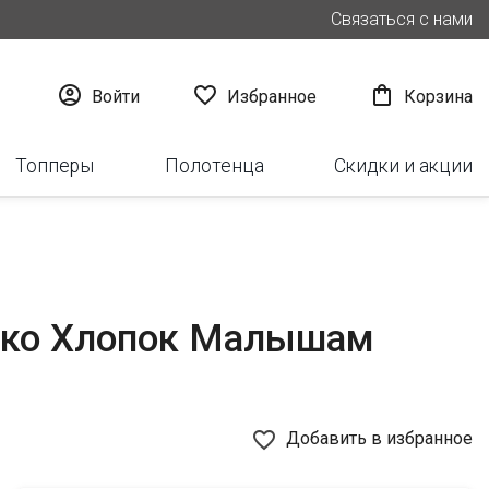
Связаться с нами



Войти
Избранное
Корзина
Топперы
Полотенца
Скидки и акции
 Эко Хлопок Малышам
favorite_border
Добавить в избранное