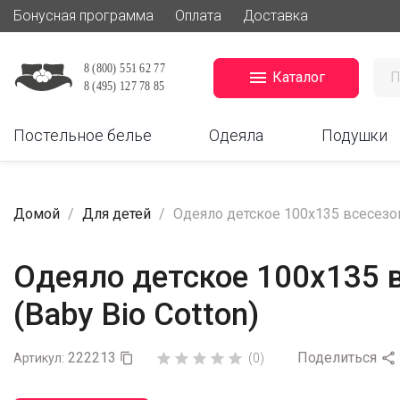
Бонусная программа
Оплата
Доставка

Каталог
Постельное белье
Одеяла
Подушки
Домой
Для детей
Одеяло детское 100х135 всесезо
Одеяло детское 100х135 
(Baby Bio Cotton)
222213
Поделиться






Артикул:

(0)