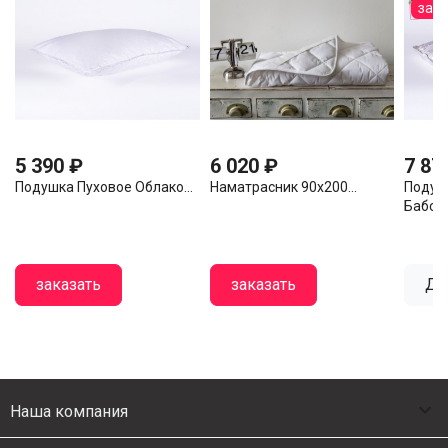
зак
5 390 ₽
6 020 ₽
7 87
Подушка Пуховое Облако...
Наматрасник 90х200...
Подуш
Бабочк
заказать
заказать
Де

Наша компания