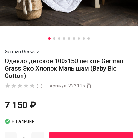
German Grass

Одеяло детское 100х150 легкое German
Grass Эко Хлопок Малышам (Baby Bio
Cotton)
222115





(0)
Артикул:

7 150 ₽

В наличии