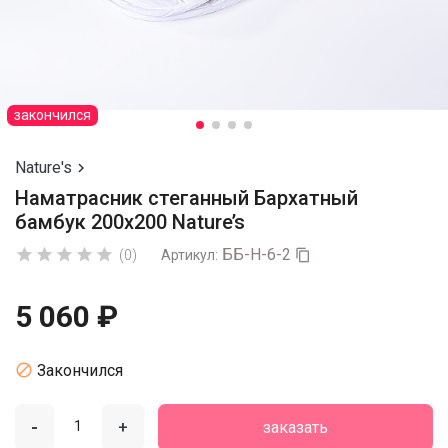
закончился
Nature's

Наматрасник стеганный Бархатный
бамбук 200х200 Nature’s
ББ-Н-6-2





(0)
Артикул:

5 060 ₽

Закончился
-
+
заказать