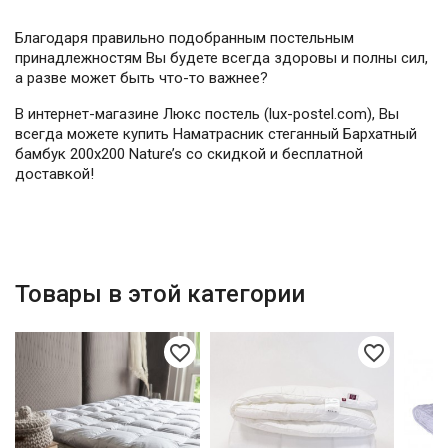
Благодаря правильно подобранным постельным
принадлежностям Вы будете всегда здоровы и полны сил,
а разве может быть что-то важнее?
В интернет-магазине Люкс постель (lux-postel.com), Вы
всегда можете купить Наматрасник стеганный Бархатный
бамбук 200х200 Nature’s со скидкой и бесплатной
доставкой!
Товары в этой категории
favorite_border
favorite_border