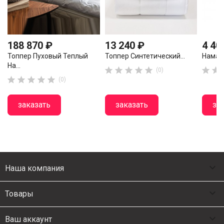
188 870 ₽
13 240 ₽
4 40
Топпер Пуховый Теплый
Топпер Синтетический...
Наматр
На...







(0)





(0)
заказать
заказать
за

Наша компания

Товары

Ваш аккаунт