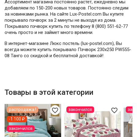
Ассортимент магазина постоянно растет, ежедневно мы
добавляем по 150-200 новых товаров. Постоянно следим
за новинками рынка. На сайте Lux-Postel.com Вы купите
покрывало пэчворк за 2 минуты не выходя из дома.
Покрывало пэчворк купить по телефону 8 (800) 551-62-77
очень просто и не займет много времени.
В интернет-магазине Люкс постель (lux-postel.com), Вы
всегда можете купить покрывало Пэчворк 230х250 PW555-
08 Танго со скидкой и бесплатной доставкой!
Товары в этой категории
favorite_border
favorite_border
распродажа !
закончился
зак
-1 100 ₽
закончился