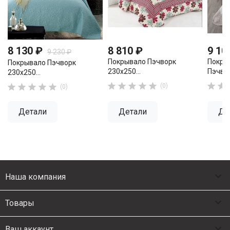
8 130 ₽
8 810 ₽
9 10
9 230 ₽
Покрывало Пэчворк
Покры
Покрывало Пэчворк
230х250...
Пэчвор
230х250...












(0)
(0)
Детали
Детали
Де

Наша компания

Товары

Ваш аккаунт