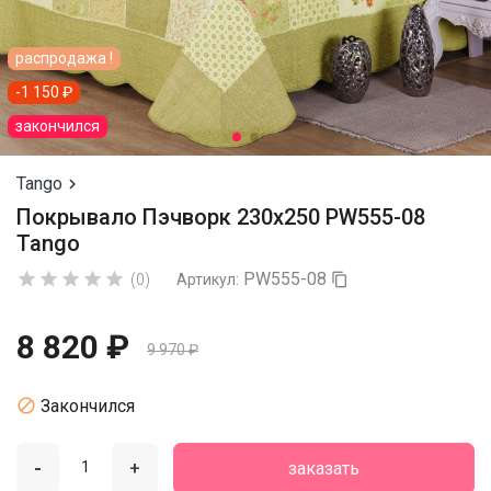
распродажа !
-1 150 ₽
закончился
Tango

Покрывало Пэчворк 230х250 PW555-08
Tango
PW555-08





(0)
Артикул:

8 820 ₽
9 970 ₽

Закончился
-
+
заказать