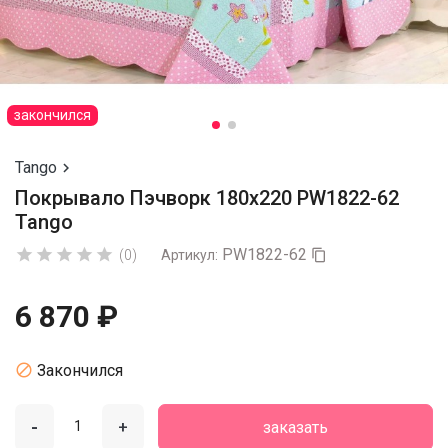
закончился
Tango

Покрывало Пэчворк 180х220 PW1822-62
Tango
PW1822-62





(0)
Артикул:

6 870 ₽

Закончился
-
+
заказать