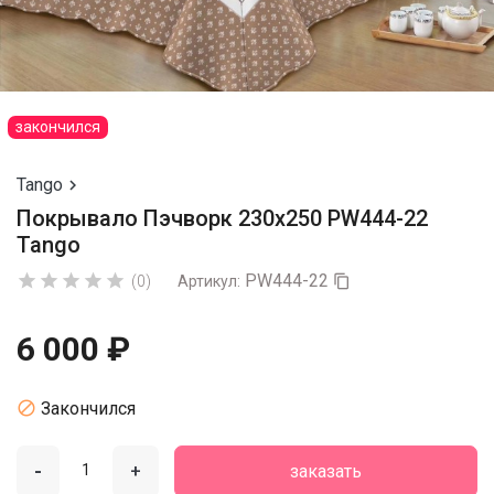
закончился
Tango

Покрывало Пэчворк 230х250 PW444-22
Tango
PW444-22





(0)
Артикул:

6 000 ₽

Закончился
-
+
заказать