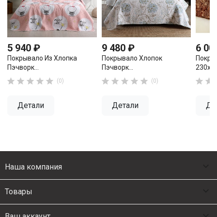
5 940 ₽
9 480 ₽
6 00
Покрывало Из Хлопка
Покрывало Хлопок
Покры
Пэчворк...
Пэчворк...
230х25












(0)
(0)
Детали
Детали
Де

Наша компания

Товары

Ваш аккаунт