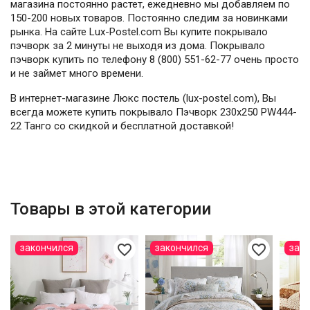
магазина постоянно растет, ежедневно мы добавляем по
150-200 новых товаров. Постоянно следим за новинками
рынка. На сайте Lux-Postel.com Вы купите покрывало
пэчворк за 2 минуты не выходя из дома. Покрывало
пэчворк купить по телефону 8 (800) 551-62-77 очень просто
и не займет много времени.
В интернет-магазине Люкс постель (lux-postel.com), Вы
всегда можете купить покрывало Пэчворк 230х250 PW444-
22 Танго со скидкой и бесплатной доставкой!
Товары в этой категории
favorite_border
favorite_border
закончился
закончился
зак