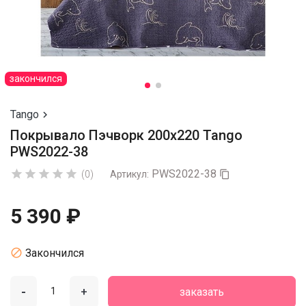
закончился
Tango

Покрывало Пэчворк 200х220 Tango
PWS2022-38
PWS2022-38





(0)
Артикул:

5 390 ₽

Закончился
-
+
заказать