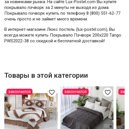
за новинками рынка. На сайте Lux-Postel.com Вы купите
покрывало пэчворк за 2 минуты не выходя из дома.
Покрывало пэчворк купить по телефону 8 (800) 551-62-77
очень просто и не займет много времени.
В интернет-магазине Люкс постель (lux-postel.com), Вы
всегда можете купить Покрывало Пэчворк 200х220 Tango
PWS2022-38 со скидкой и бесплатной доставкой!
Товары в этой категории
favorite_border
favorite_border
закончился
закончился
зак