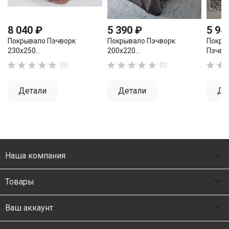
8 040 ₽
5 390 ₽
5 94
Покрывало Пэчворк
Покрывало Пэчворк
Покры
230х250...
200х220...
Пэчвор












(0)
(0)
Детали
Детали
Де

Наша компания

Товары

Ваш аккаунт