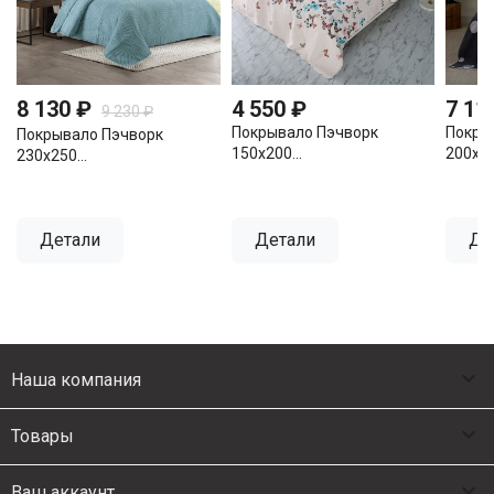
8 130 ₽
4 550 ₽
7 11
9 230 ₽
Покрывало Пэчворк
Покры
Покрывало Пэчворк
150х200...
200х23
230х250...
Детали
Детали
Де

Наша компания

Товары

Ваш аккаунт