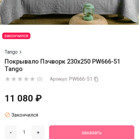
закончился
Tango

Покрывало Пэчворк 230х250 PW666-51
Tango
PW666-51





(0)
Артикул:

11 080 ₽

Закончился
-
+
заказать