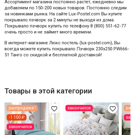
Ассортимент магазина постоянно растет, ежедневно мы
добавляем по 150-200 новых товаров. Постоянно следим
за новинками рынка. На сайте Lux-Postel.com Вы купите
покрывало пэчворк за 2 минуты не выходя из дома.
Покрывало пэчворк купить по телефону 8 (800) 551-62-77
очень просто и не займет много времени.
В интернет-магазине Люкс постель (lux-postel.com), Вы
всегда можете купить покрывало Пэчворк 230х250 PW666-
51 Танго со скидкой и бесплатной доставкой!
Товары в этой категории
favorite_border
favorite_border
распродажа !
закончился
расп
-1 100 ₽
зак
закончился