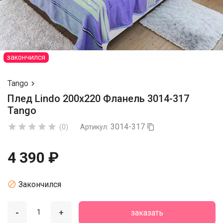
закончился
Tango

Плед Lindo 200х220 Фланель 3014-317
Tango
3014-317





(0)
Артикул:

4 390 ₽

Закончился
-
+
заказать