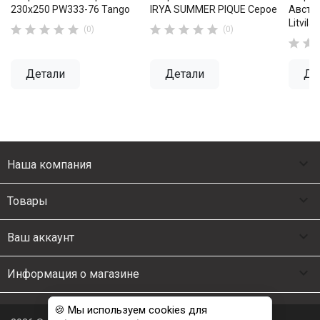
230х250 PW333-76 Tango
IRYA SUMMER PIQUE Серое
Австр
Litvila










(0)
(0)


Детали
Детали
Де

Наша компания

Товары

Ваш аккаунт

Информация о магазине
🍪 Мы используем cookies для