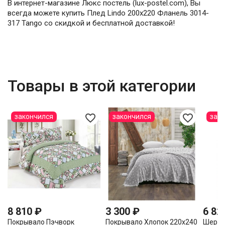
В интернет-магазине Люкс постель (lux-postel.com), Вы
всегда можете купить Плед Lindo 200х220 Фланель 3014-
317 Tango со скидкой и бесплатной доставкой!
Товары в этой категории
favorite_border
favorite_border
закончился
закончился
зак
8 810 ₽
3 300 ₽
6 82
Покрывало Пэчворк
Покрывало Хлопок 220х240
Шерст