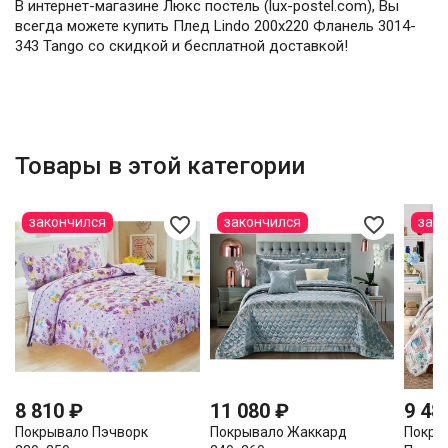
В интернет-магазине Люкс постель (lux-postel.com), Вы
всегда можете купить Плед Lindo 200х220 Фланель 3014-
343 Tango со скидкой и бесплатной доставкой!
Товары в этой категории
favorite_border
favorite_border
закончился
закончился
зак
8 810 ₽
11 080 ₽
9 48
Покрывало Пэчворк
Покрывало Жаккард
Покры