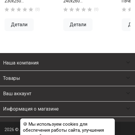
230х250...
240х260...
Пэчвор












(0)
(0)
Детали
Детали
Де

Наша компания

Товары

Ваш аккаунт

Информация о магазине
🍪 Мы используем cookies для
2026 © Люкс Постель
обеспечения работы сайта, улучшения