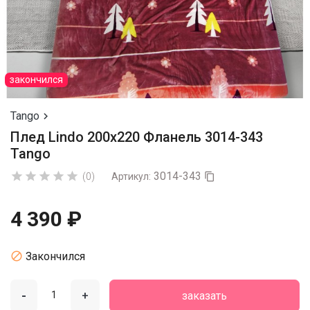
закончился
Tango

Плед Lindo 200х220 Фланель 3014-343
Tango
3014-343





(0)
Артикул:

4 390 ₽

Закончился
-
+
заказать