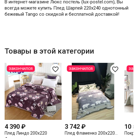
В интернет-магазине Люкс постель (lux-postel.com), Вы
всегда можете купить Плед Шарпей 220х240 однотонный
бежевый Tango со скидкой и бесплатной доставкой!
Товары в этой категории
favorite_border
favorite_border
закончился
закончился
зак
4 390 ₽
3 742 ₽
10 5
Плед Линдо 200х220
Плед Фламенко 200х220...
Покрыв