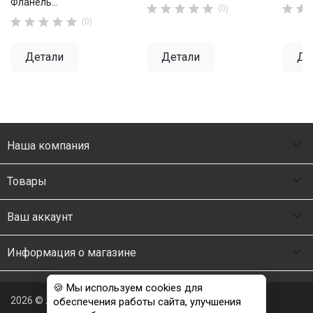
Фланель...







(0)





(0)
Детали
Детали
Де

Наша компания

Товары

Ваш аккаунт

Информация о магазине
🍪 Мы используем cookies для
2026 © Люкс Постель
обеспечения работы сайта, улучшения