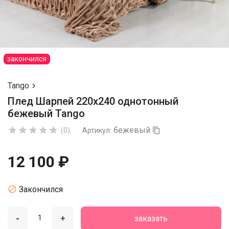
закончился
Tango

Плед Шарпей 220х240 однотонный
бежевый Tango
бежевый





(0)
Артикул:

12 100 ₽

Закончился
-
+
заказать