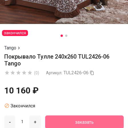
закончился
Tango

Покрывало Тулле 240х260 TUL2426-06
Tango
TUL2426-06





(0)
Артикул:

10 160 ₽

Закончился
-
+
заказать