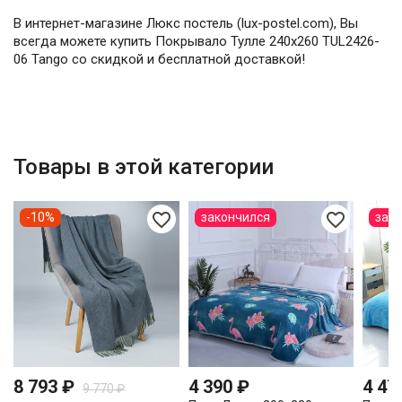
В интернет-магазине Люкс постель (lux-postel.com), Вы
всегда можете купить Покрывало Тулле 240х260 TUL2426-
06 Tango со скидкой и бесплатной доставкой!
Товары в этой категории
favorite_border
favorite_border
-10%
закончился
зак
8 793 ₽
4 390 ₽
4 47
9 770 ₽