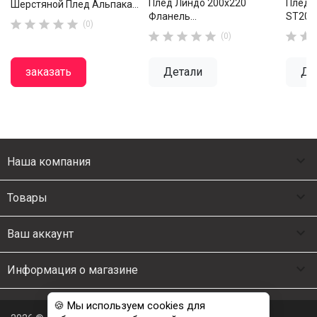
Плед Линдо 200х220
Плед 
Шерстяной Плед Альпака...
Фланель...
ST2022





(0)







(0)
заказать
Детали
Де

Наша компания

Товары

Ваш аккаунт

Информация о магазине
🍪 Мы используем cookies для