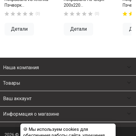
Пэчворк...
200х220...
Пэчвор














(0)
(0)
Детали
Детали
Де

Наша компания

Товары

Ваш аккаунт

Информация о магазине
🍪 Мы используем cookies для
2026 © Люкс Постель
обеспечения работы сайта, улучшения