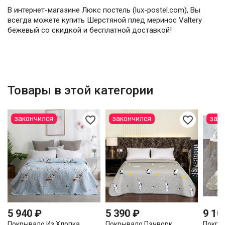
В интернет-магазине Люкс постель (lux-postel.com), Вы
всегда можете купить Шерстяной плед меринос Valtery
бежевый со скидкой и бесплатной доставкой!
Товары в этой категории
favorite_border
favorite_border
закончился
закончился
зак
5 940 ₽
5 390 ₽
9 10
Покрывало Из Хлопка
Покрывало Пэчворк
Покры