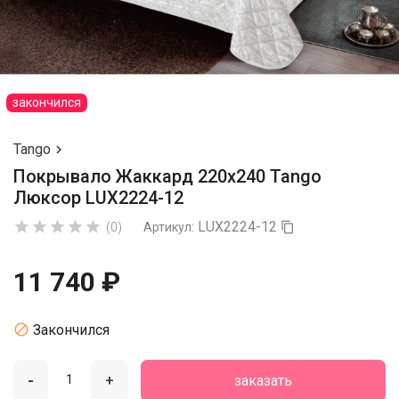
закончился
Tango

Покрывало Жаккард 220х240 Tango
Люксор LUX2224-12
LUX2224-12





(0)
Артикул:

11 740 ₽

Закончился
-
+
заказать