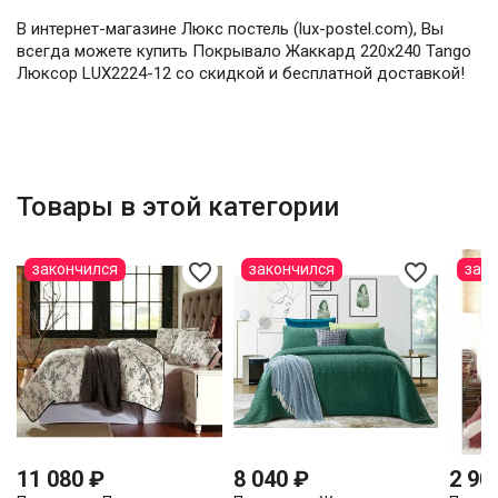
В интернет-магазине Люкс постель (lux-postel.com), Вы
всегда можете купить Покрывало Жаккард 220х240 Tango
Люксор LUX2224-12 со скидкой и бесплатной доставкой!
Товары в этой категории
favorite_border
favorite_border
закончился
закончился
зак
11 080 ₽
8 040 ₽
2 90