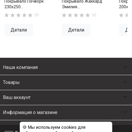
Покрывало Пэчворк
Покрывало Жаккард
Покры
230х250...
Эмилия...
200х22












(0)
(0)
Детали
Детали
Де

Наша компания

Товары

Ваш аккаунт

Информация о магазине
🍪 Мы используем cookies для