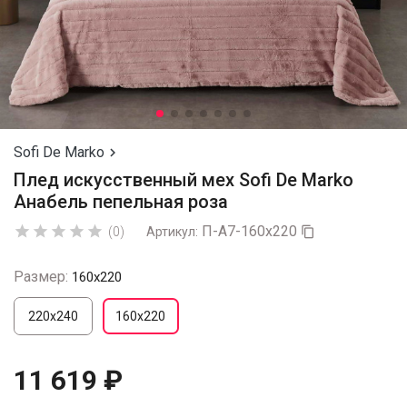
Sofi De Marko

Плед искусственный мех Sofi De Marko
Анабель пепельная роза
П-А7-160х220





(0)
Артикул:

Размер:
160x220
220х240
160x220
11 619 ₽