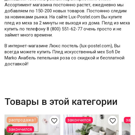
Ассортимент магазина постоянно растет, ежедневно мы
добавляем по 150-200 новых товаров. Постоянно следим
за новинками рынка. На сайте Lux-Postel.com Вы купите
плед из меха за 2 минуты не выходя из дома. Пелд из меха
купить по телефону 8 (800) 551-62-77 очень просто и не
займет много времени.
В интернет-магазине Люкс постель (lux-postel.com), Вы
всегда можете купить Плед искусственный мех Sofi De
Marko Анабель пепельная роза со скидкой и бесплатной
доставкой!
Товары в этой категории
favorite_border
favorite_border
распродажа !
закончился
зак
закончился