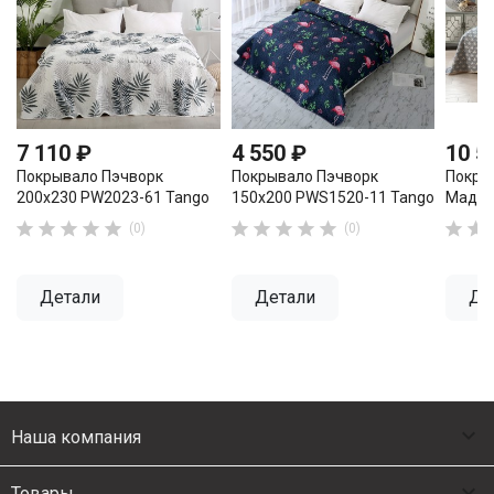
7 110 ₽
4 550 ₽
10 5
Покрывало Пэчворк
Покрывало Пэчворк
Покры
200х230 PW2023-61 Tango
150х200 PWS1520-11 Tango
Мадей












(0)
(0)
Детали
Детали
Де

Наша компания

Товары