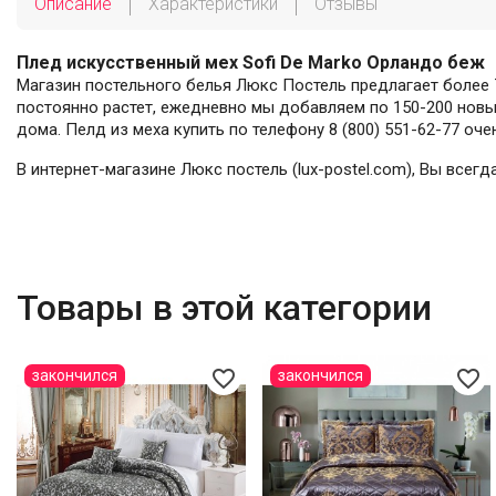
Описание
Характеристики
Отзывы
Плед искусственный мех Sofi De Marko Орландо беж
Магазин постельного белья Люкс Постель предлагает более 7
постоянно растет, ежедневно мы добавляем по 150-200 новых
дома. Пелд из меха купить по телефону 8 (800) 551-62-77 оче
В интернет-магазине Люкс постель (lux-postel.com), Вы всег
Товары в этой категории
favorite_border
favorite_border
закончился
закончился