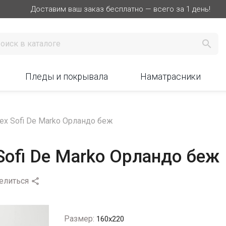
Доставим ваш заказ бесплатно — всего за 1 день!

Пледы и покрывала
Наматрасники
х Sofi De Marko Орландо беж
Sofi De Marko Орландо беж
елиться

Размер:
160x220