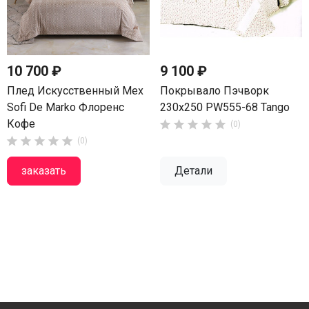
10 700 ₽
9 100 ₽
Плед Искусственный Мех
Покрывало Пэчворк
Sofi De Marko Флоренс
230х250 PW555-68 Tango
Кофе





(0)





(0)
заказать
Детали