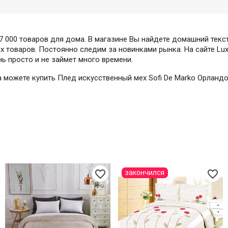
 000 товаров для дома. В магазине Вы найдете домашний текст
 товаров. Постоянно следим за новинками рынка. На сайте Lux-
нь просто и не займет много времени.
да можете купить Плед искусственный мех Sofi De Marko Орланд
favorite_border
favorite_border
закончился