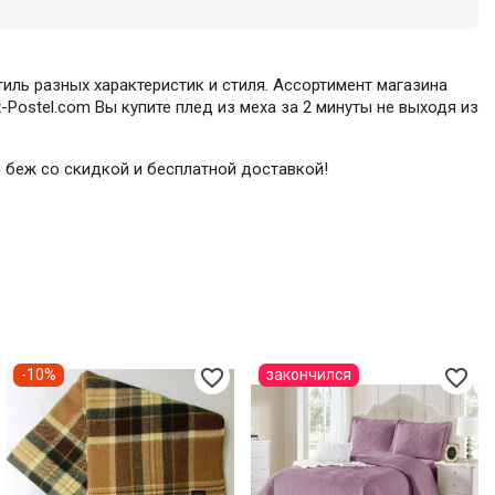
иль разных характеристик и стиля. Ассортимент магазина
Postel.com Вы купите плед из меха за 2 минуты не выходя из
о беж со скидкой и бесплатной доставкой!
favorite_border
favorite_border
-10%
закончился