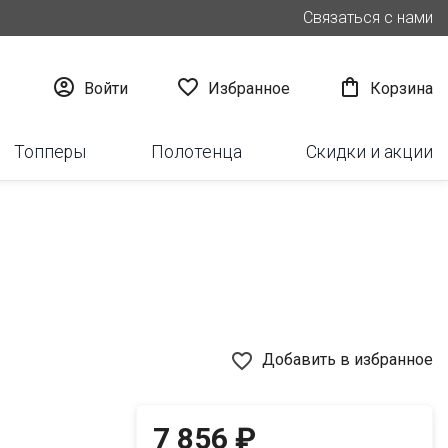
Связаться с нами



Войти
Избранное
Корзина
Топперы
Полотенца
Скидки и акции
favorite_border
Добавить в избранное
7 856 ₽