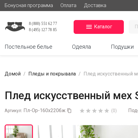
Бонусная программа
Оплата
Доставка

Каталог
Постельное белье
Одеяла
Подушки
Домой
Пледы и покрывала
Плед искусственный ме
Плед искусственный мех 
Пл-Ор-160х220бж
Под





Артикул:

(0)