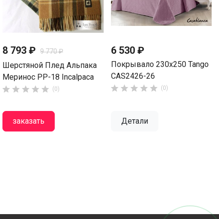
8 793 ₽
6 530 ₽
9 770 ₽
Покрывало 230х250 Tango
Шерстяной Плед Альпака
CAS2426-26
Меринос PP-18 Incalpaca










(0)
(0)
заказать
Детали