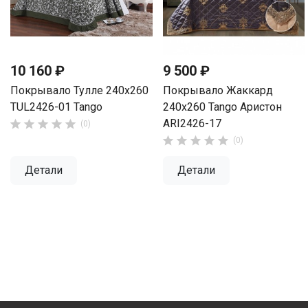
10 160 ₽
9 500 ₽
Покрывало Тулле 240х260
Покрывало Жаккард
TUL2426-01 Tango
240х260 Tango Аристон
ARI2426-17





(0)





(0)
Детали
Детали