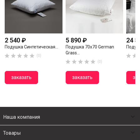
2 540 ₽
5 890 ₽
24 8
Подушка Синтетическая...
Подушка 70х70 German
Подушк
Grass...







(0)





(0)
заказать
заказать
за

Наша компания

Товары