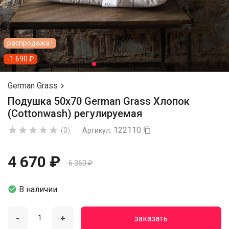
распродажа !
-1 690 ₽
German Grass

Подушка 50х70 German Grass Хлопок
(Cottonwash) регулируемая
122110





(0)
Артикул:

4 670 ₽
6 360 ₽

В наличии
-
+
заказать