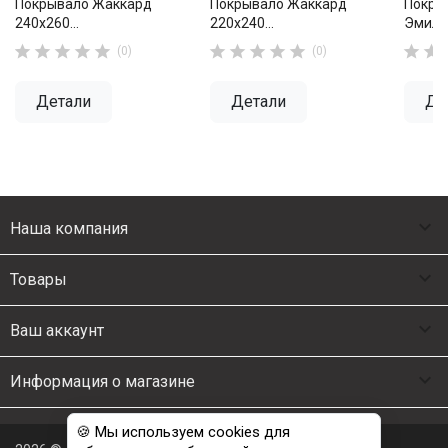
Покрывало Жаккард
Покрывало Жаккард
Покры
240х260...
220х240...
Эмилия












(0)
(0)
Детали
Детали
Де

Наша компания

Товары

Ваш аккаунт

Информация о магазине
🍪 Мы используем cookies для