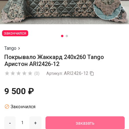
закончился
Tango

Покрывало Жаккард 240х260 Tango
Аристон ARI2426-12
ARI2426-12





(0)
Артикул:

9 500 ₽

Закончился
-
+
заказать