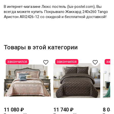
В интернет-магазине Люкс постель (lux-postel.com), Вы
всегда можете купить Покрывало Жаккард 240х260 Tango
Аристон ARI2426-12 со скидкой и бесплатной доставкой!
Товары в этой категории
favorite_border
favorite_border
закончился
закончился
зак
11 080 ₽
11 740 ₽
8 04