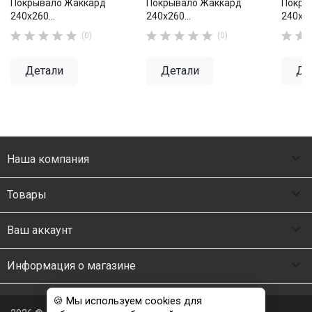
Покрывало Жаккард
Покрывало Жаккард
Покры
240х260...
240х260...
240х26












(0)
(0)
Детали
Детали
Де

Наша компания

Товары

Ваш аккаунт

Информация о магазине
🍪 Мы используем cookies для