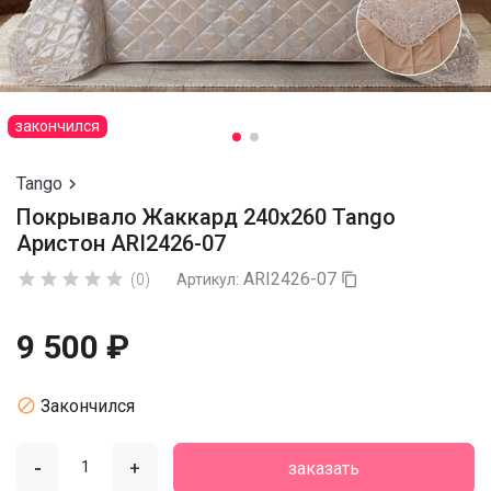
закончился
Tango

Покрывало Жаккард 240х260 Tango
Аристон ARI2426-07
ARI2426-07





(0)
Артикул:

9 500 ₽

Закончился
-
+
заказать