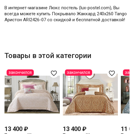
В интернет-магазине Люкс постель (lux-postel.com), Вы
всегда можете купить Покрывало Жаккард 240х260 Tango
Аристон ARI2426-07 со скидкой и бесплатной доставкой!
Товары в этой категории
favorite_border
favorite_border
закончился
закончился
зак
13 400 ₽
13 400 ₽
11 0