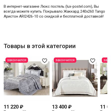
В интернет-магазине Люкс постель (lux-postel.com), Вы
всегда можете купить Покрывало Жаккард 240х260 Tango
Аристон ARI2426-10 со скидкой и бесплатной доставкой!
Товары в этой категории
favorite_border
favorite_border
закончился
закончился
зак
11 220 ₽
13 400 ₽
11 0