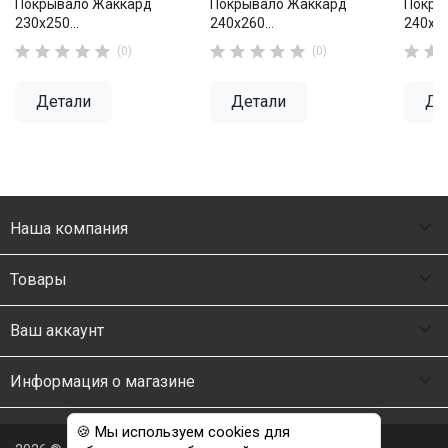
Покрывало Жаккард
Покрывало Жаккард
Покры
230х250...
240х260...
240х26












(0)
(0)
Детали
Детали
Де

Наша компания

Товары

Ваш аккаунт

Информация о магазине
🍪 Мы используем cookies для