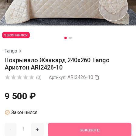
закончился
Tango

Покрывало Жаккард 240х260 Tango
Аристон ARI2426-10
ARI2426-10





(0)
Артикул:

9 500 ₽

Закончился
-
+
заказать