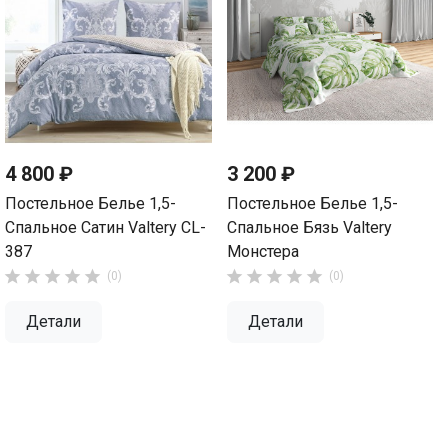
4 800 ₽
3 200 ₽
Постельное Белье 1,5-
Постельное Белье 1,5-
Спальное Сатин Valtery CL-
Спальное Бязь Valtery
387
Монстера










(0)
(0)
Детали
Детали