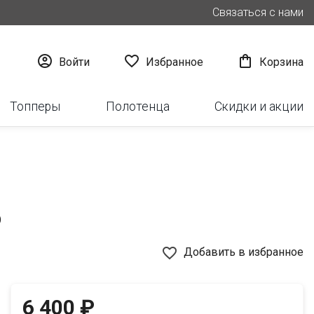
Связаться с нами



Войти
Избранное
Корзина
Топперы
Полотенца
Скидки и акции
6
favorite_border
Добавить в избранное
6 400 ₽