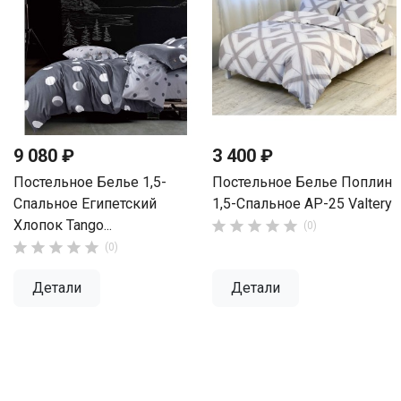
9 080 ₽
3 400 ₽
Постельное Белье 1,5-
Постельное Белье Поплин
Спальное Египетский
1,5-Спальное AP-25 Valtery
Хлопок Tango...





(0)





(0)
Детали
Детали