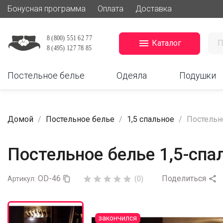
Бонусная программа
Оплата
Доставка

Каталог
Постельное белье
Одеяла
Подушки
Домой
Постельное белье
1,5 спальное
Постельн
Постельное белье 1,5-спа
OD-46
Поделиться






Артикул:

(0)
закончился