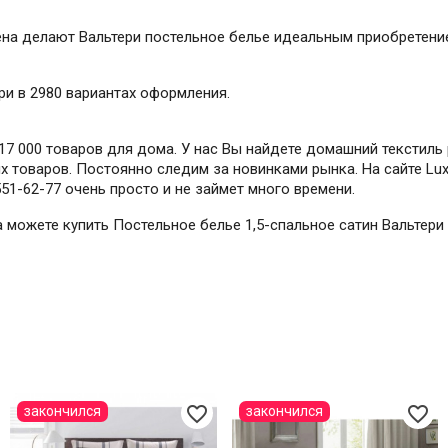
на делают Вальтери постельное белье идеальным приобретение
ри в 2980 вариантах оформления.
7 000 товаров для дома. У нас Вы найдете домашний текстиль 
 товаров. Постоянно следим за новинками рынка. На сайте Lux-
551-62-77 очень просто и не займет много времени.
да можете купить Постельное белье 1,5-спальное сатин Вальтер
favorite_border
favorite_border
закончился
закончился