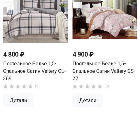
4 800 ₽
4 900 ₽
Постельное Белье 1,5-
Постельное Белье 1,5-
Спальное Сатин Valtery CL-
Спальное Сатин Valtery CS-
369
27










(0)
(0)
Детали
Детали