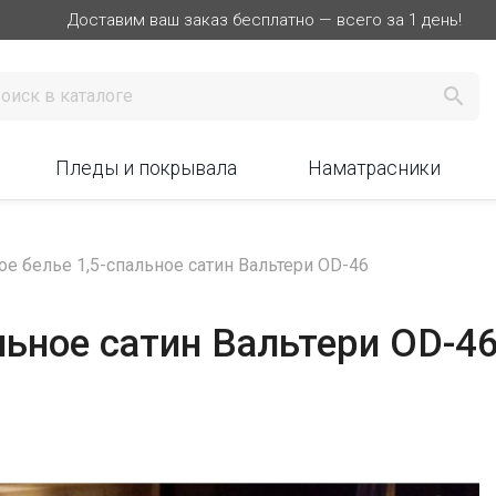
Доставим ваш заказ бесплатно — всего за 1 день!

Пледы и покрывала
Наматрасники
ое белье 1,5-спальное сатин Вальтери OD-46
льное сатин Вальтери OD-4