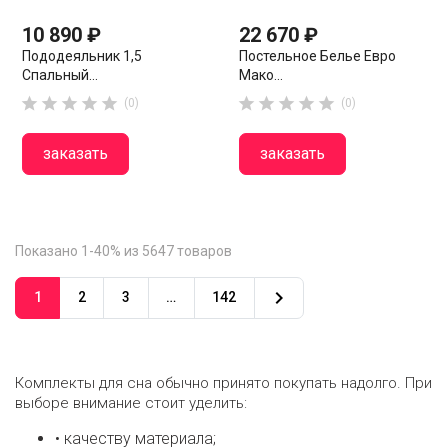
10 890 ₽
22 670 ₽
Пододеяльник 1,5
Постельное Белье Евро
Спальный...
Мако...










(0)
(0)
заказать
заказать
Показано 1-40% из 5647 товаров

1
2
3
…
142
Комплекты для сна обычно принято покупать надолго. При
выборе внимание стоит уделить:
• качеству материала;