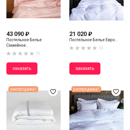
43 090 ₽
21 020 ₽
Постельное Белье
Постельное Белье Евро...
Семейное...





(0)





(0)
заказать
заказать
распродажа !
распродажа !
favorite_border
favorite_border