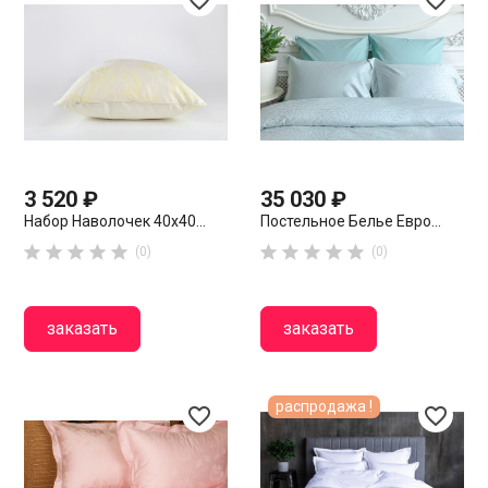
favorite_border
favorite_border
3 520 ₽
35 030 ₽
Набор Наволочек 40х40...
Постельное Белье Евро...










(0)
(0)
заказать
заказать
распродажа !
favorite_border
favorite_border