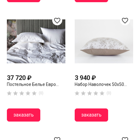
favorite_border
favorite_border
37 720 ₽
3 940 ₽
Постельное Белье Евро...
Набор Наволочек 50х50...










(0)
(0)
заказать
заказать