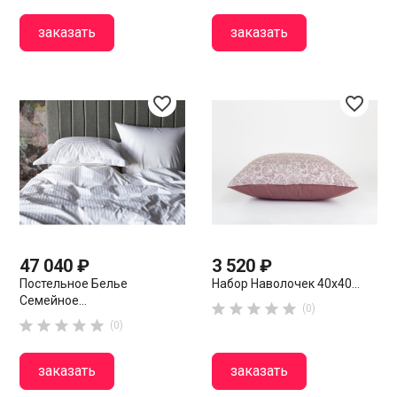
заказать
заказать
favorite_border
favorite_border
47 040 ₽
3 520 ₽
Постельное Белье
Набор Наволочек 40х40...
Семейное...





(0)





(0)
заказать
заказать