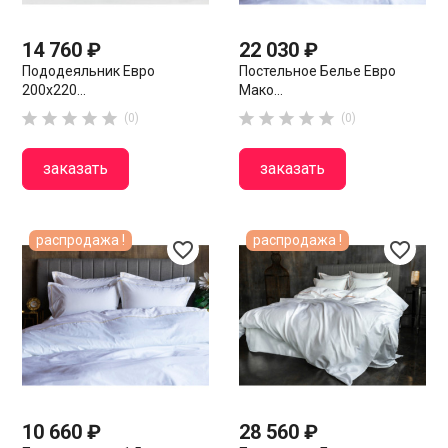
14 760 ₽
22 030 ₽
Пододеяльник Евро
Постельное Белье Евро
200х220...
Мако...










(0)
(0)
заказать
заказать
распродажа !
распродажа !
favorite_border
favorite_border
10 660 ₽
28 560 ₽