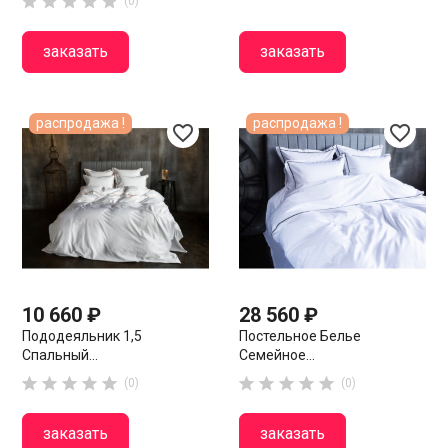





(0)
заказать
заказать
распродажа !
распродажа !
favorite_border
favorite_border
10 660 ₽
28 560 ₽
Пододеяльник 1,5
Постельное Белье
Спальный...
Семейное...










(0)
(0)
заказать
заказать