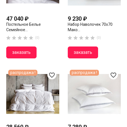
47 040 ₽
9 230 ₽
Постельное Белье
Набор Наволочек 70х70
Семейное...
Мако...










(0)
(0)
заказать
заказать
распродажа !
распродажа !
favorite_border
favorite_border
28 560 ₽
7 280 ₽