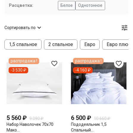
Расцветка:
Белое
Однотонное


Сортировать по
1,5 спальное
2 спальное
Евро
Евро плюс
распродажа !
распродажа !
favorite_border
favorite_border
-3 530 ₽
-4 160 ₽
5 560 ₽
6 500 ₽
9 090 ₽
10 660 ₽
Набор Наволочек 70х70
Пододеяльник 1,5
Мако...
Спальный...