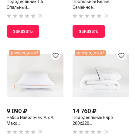
Пододеяльник 1,5
Постельное Белье
Спальный...
Семейное...










(0)
(0)
заказать
заказать
распродажа !
распродажа !
favorite_border
favorite_border
9 090 ₽
14 760 ₽
Набор Наволочек 70х70
Пододеяльник Евро
Мако...
200х220...










(0)
(0)