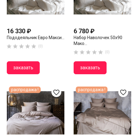
16 330 ₽
6 780 ₽
Пододеяльник Евро Макси...
Набор Наволочек 50х90
Мако...





(0)





(0)
заказать
заказать
распродажа !
распродажа !
favorite_border
favorite_border