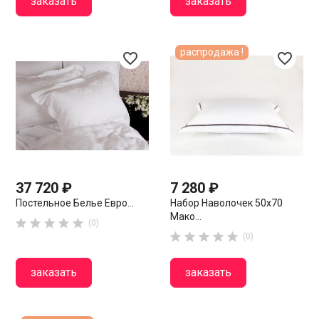
заказать
заказать
распродажа !
favorite_border
favorite_border
37 720 ₽
7 280 ₽
Постельное Белье Евро...
Набор Наволочек 50х70
Мако...





(0)





(0)
заказать
заказать