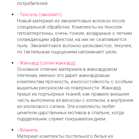
потребителей.
-
Тенсель (эвкалипт).
Новый материал из эвкалиптовых волокон после
специальной обработки. Комплекты из тенселя
гипоаллергенны, очень тонкие, воздушные с легким
охлаждающим эффектом, на них не скапливается
пыль. Эвкалиптовое волокно шелковистое, текучее,
по тактильным ощущениям напоминает шелк.
-
Жаккард (сатин-жаккард).
Основное отличие материала в жаккардовом
плетении, именно это дарит жаккардовым
комплектам прочность, износостойкость с особым
вышитым рисуноком на поверхности. Жаккард
пришл из портьерных тканей, как правило внешняя
часть выполнена из вискозы с хлопком, а внутреняя
из хлопкового сатина. Эти комплекты любят
ценители царственных мотивов в спальне, когда
пододеяльник служит покрывалом днем.
-
Фланель.
Материал комплекты постельного белья из