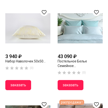
favorite_border
favorite_border
3 940 ₽
43 090 ₽
Набор Наволочек 50х50...
Постельное Белье
Семейное...





(0)





(0)
заказать
заказать
распродажа !
favorite_border
favorite_border