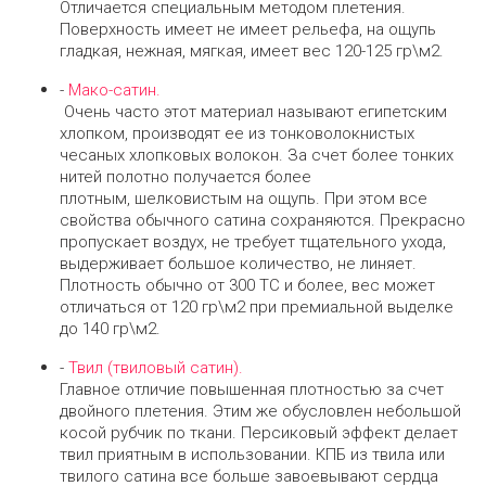
Отличается специальным методом плетения.
Поверхность имеет не имеет рельефа, на ощупь
гладкая, нежная, мягкая, имеет вес 120-125 гр\м2.
-
Мако-сатин.
Очень часто этот материал называют египетским
хлопком, производят ее из тонковолокнистых
чесаных хлопковых волокон. За счет более тонких
нитей полотно получается более
плотным, шелковистым на ощупь. При этом все
свойства обычного сатина сохраняются. Прекрасно
пропускает воздух, не требует тщательного ухода,
выдерживает большое количество, не линяет.
Плотность обычно от 300 ТС и более, вес может
отличаться от 120 гр\м2 при премиальной выделке
до 140 гр\м2.
-
Твил (твиловый сатин).
Главное отличие повышенная плотностью за счет
двойного плетения. Этим же обусловлен небольшой
косой рубчик по ткани. Персиковый эффект делает
твил приятным в использовании. КПБ из твила или
твилого сатина все больше завоевывают сердца