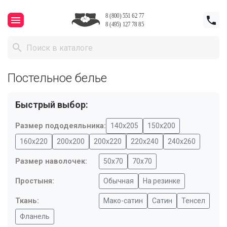



Постельное белье
Быстрый выбор:
Размер пододеяльника:
140х205
150х200
160х220
200х200
200х220
220х240
240х260
Размер наволочек:
50х70
70х70
Простыня:
Обычная
На резинке
Ткань:
Мако-сатин
Сатин
Тенсел
Фланель