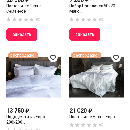
Постельное Белье
Набор Наволочек 50х70
Семейное...
Мако...










(0)
(0)
заказать
заказать
распродажа !
распродажа !
favorite_border
favorite_border
13 750 ₽
21 020 ₽
Пододеяльник Евро
Постельное Белье Евро...
200х200...





(0)