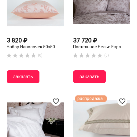
3 820 ₽
37 720 ₽
Набор Наволочек 50х50...
Постельное Белье Евро...










(0)
(0)
заказать
заказать
распродажа !
favorite_border
favorite_border