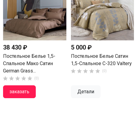
38 430 ₽
5 000 ₽
Постельное Белье 1,5-
Постельное Белье Сатин
Спальное Мако Сатин
1,5-Спальное С-320 Valtery
German Grass...





(0)





(0)
заказать
Детали