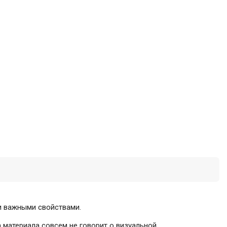
ми важными свойствами.
а материала совсем не говорит о визуальной