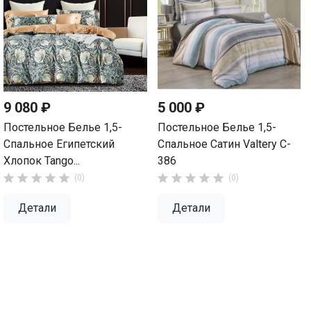
9 080 ₽
5 000 ₽
Постельное Белье 1,5-
Постельное Белье 1,5-
Спальное Египетский
Спальное Сатин Valtery C-
Хлопок Tango...
386










(0)
(0)
Детали
Детали