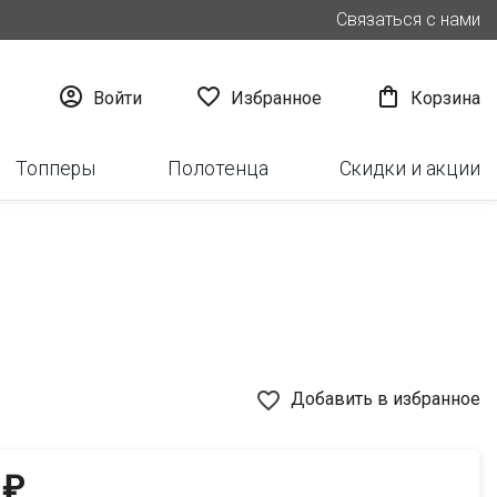
Связаться с нами



Войти
Избранное
Корзина
Топперы
Полотенца
Скидки и акции
favorite_border
Добавить в избранное
 ₽