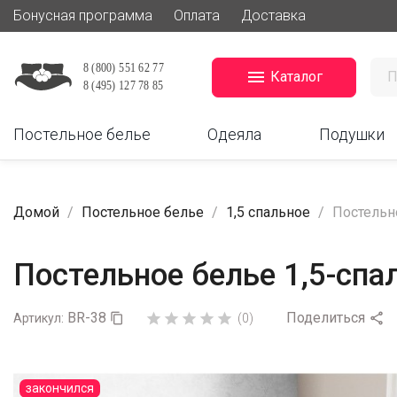
Бонусная программа
Оплата
Доставка

Каталог
Постельное белье
Одеяла
Подушки
Домой
Постельное белье
1,5 спальное
Постельно
Постельное белье 1,5-спа
BR-38
Поделиться






Артикул:

(0)
закончился