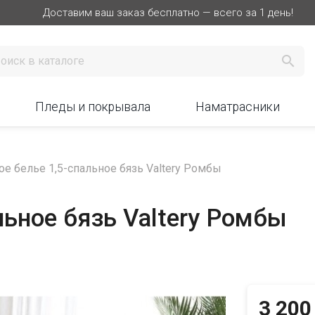
Доставим ваш заказ бесплатно — всего за 1 день!

Пледы и покрывала
Наматрасники
е белье 1,5-спальное бязь Valtery Ромбы
льное бязь Valtery Ромбы
3 200