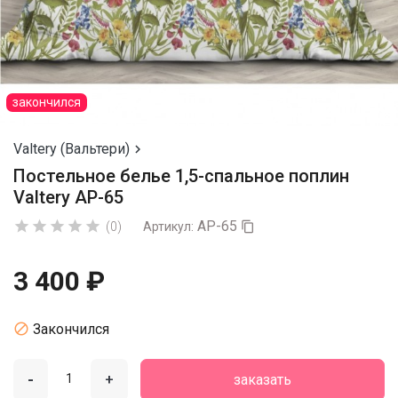
закончился
Valtery (Вальтери)

Постельное белье 1,5-спальное поплин
Valtery AP-65
AP-65





(0)
Артикул:

3 400 ₽

Закончился
-
+
заказать