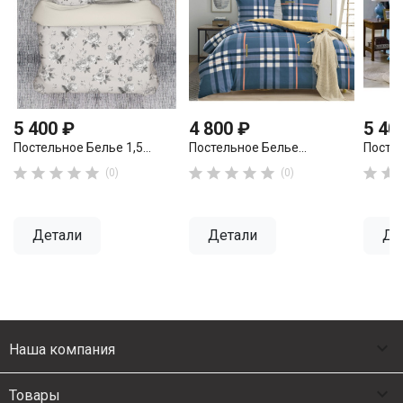
5 400 ₽
4 800 ₽
5 40
Постельное Белье 1,5...
Постельное Белье...
Постел












(0)
(0)
Детали
Детали
Де

Наша компания

Товары