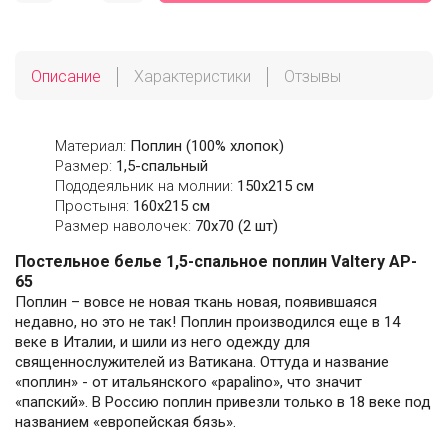
Описание
Характеристики
Отзывы
Материал:
Поплин (100% хлопок)
Размер:
1,5-спальный
Пододеяльник на молнии:
150х215 см
Простыня:
160х215 см
Размер наволочек:
70x70 (2 шт)
Постельное белье 1,5-спальное поплин Valtery AP-
65
Поплин – вовсе не новая ткань новая, появившаяся
недавно, но это не так! Поплин производился еще в 14
веке в Италии, и шили из него одежду для
священнослужителей из Ватикана. Оттуда и название
«поплин» - от итальянского «papalino», что значит
«папский». В Россию поплин привезли только в 18 веке под
названием «европейская бязь».