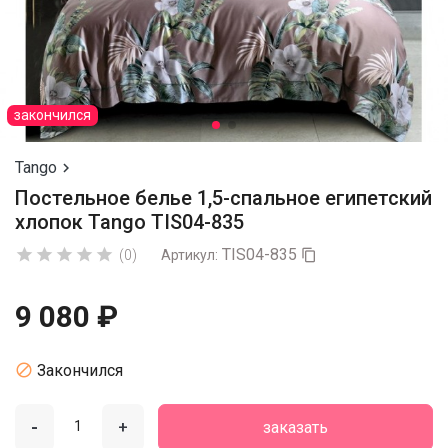
закончился
Tango

Постельное белье 1,5-спальное египетский
хлопок Tango TIS04-835
TIS04-835





(0)
Артикул:

9 080 ₽

Закончился
-
+
заказать