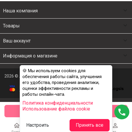

Наша компания

Товары

Ваш аккаунт

Информация о магазине
🍪 Мы используем cookies для
2026 © Люкс Постель
обеспечения работы сайта, улучшения
его удобства, проведения аналитики,
оценки эффективности рекламы и
работы онлайн-чата.
Политика конфиденциальности
Использование файлов cookie
phone
заказать





Настроить
Принять все
Домой
Каталог
Корзина
Избранное
Учетная