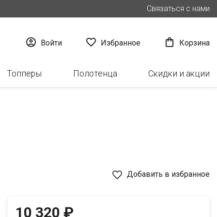
Связаться с нами



Войти
Избранное
Корзина
Топперы
Полотенца
Скидки и акции
favorite_border
Добавить в избранное
10 320 ₽