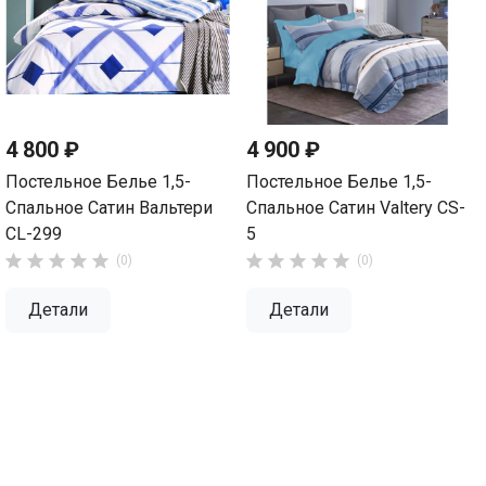
4 800 ₽
4 900 ₽
Постельное Белье 1,5-
Постельное Белье 1,5-
Спальное Сатин Вальтери
Спальное Сатин Valtery CS-
CL-299
5










(0)
(0)
Детали
Детали