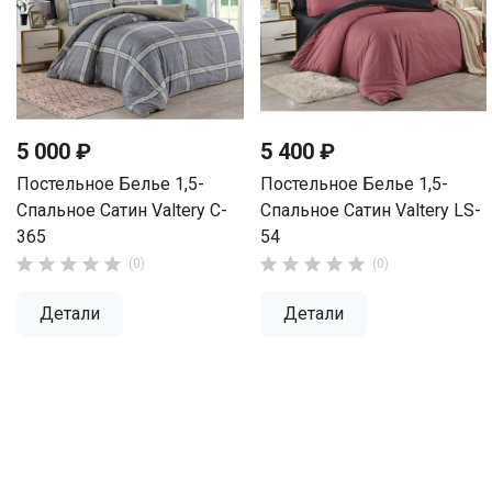
5 000 ₽
5 400 ₽
Постельное Белье 1,5-
Постельное Белье 1,5-
Спальное Сатин Valtery C-
Спальное Сатин Valtery LS-
365
54










(0)
(0)
Детали
Детали