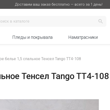
Доставим ваш заказ бесплатно — всего за 1 день!

Пледы и покрывала
Наматрасники
е белье 1,5 спальное Тенсел Tango TT4-108
льное Тенсел Tango TT4-108
