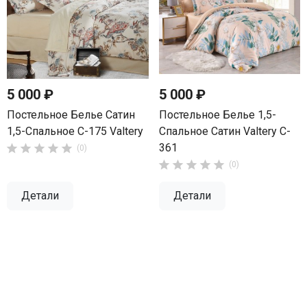
5 000 ₽
5 000 ₽
Постельное Белье Сатин
Постельное Белье 1,5-
1,5-Спальное С-175 Valtery
Спальное Сатин Valtery C-
361





(0)





(0)
Детали
Детали