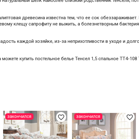
 натуральный шелк наиболее близкий родственник тенселя, пото
калиптовая древесина известна тем, что ее сок обеззараживает
евому клещу сапрофиту не выжить, а болезнетворным бактерия
радость каждой хозяйке, из-за неприхотливости в уходе и долг
да можете купить постельное белье Тенсел 1,5 спальное TT4-10
favorite_border
favorite_border
закончился
закончился