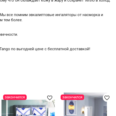
му что он охлаждает кожу в жару и сохранет тепло в холод.
. Мы все помним эвкалиптовые ингаляторы от насморка и
м тем более.
овечности.
8 Tango по выгодней цене с бесплатной доставкой!
favorite_border
favorite_border
закончился
закончился