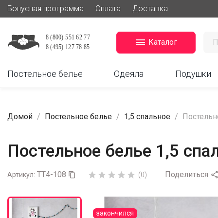
Бонусная программа
Оплата
Доставка

Каталог
Постельное белье
Одеяла
Подушки
Домой
Постельное белье
1,5 спальное
Постельно
Постельное белье 1,5 спа
TT4-108
Поделиться





Артикул:

(0)
закончился