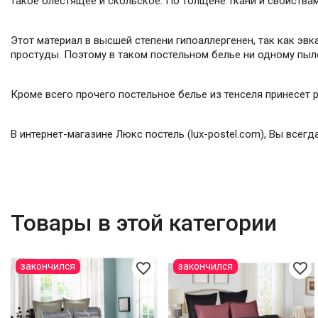
такое блестящее и скольское. По толщене ткани и свойствам
Этот материал в высшей степени гипоаллергенен, так как эв
простуды. Поэтому в таком постельном белье ни одному пыл
Кроме всего прочего постельное белье из тенселя принесет 
В интернет-магазине Люкс постель (lux-postel.com), Вы всег
Товары в этой категории
favorite_border
favorite_border
закончился
закончился