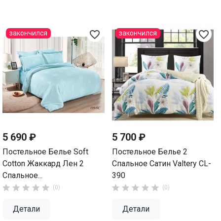
favorite_border
favorite_border
закончился
закончился
5 690 ₽
5 700 ₽
Постельное Белье Soft
Постельное Белье 2
Cotton Жаккард Лен 2
Спальное Сатин Valtery CL-
Спальное...
390










(0)
(0)
Детали
Детали