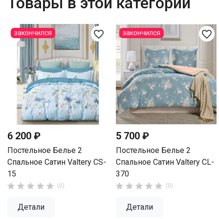
Товары в этой категории
favorite_border
favorite_border
закончился
закончился
6 200 ₽
5 700 ₽
Постельное Белье 2
Постельное Белье 2
Спальное Сатин Valtery CS-
Спальное Сатин Valtery CL-
15
370










(0)
(0)
Детали
Детали