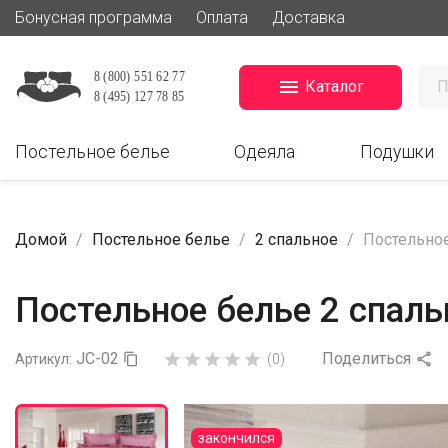
Бонусная программа
Оплата
Доставка

Каталог
Постельное белье
Одеяла
Подушки
Домой
Постельное белье
2 спальное
Постельное
Постельное белье 2 спаль
JC-02
Поделиться






Артикул:

(0)
закончился