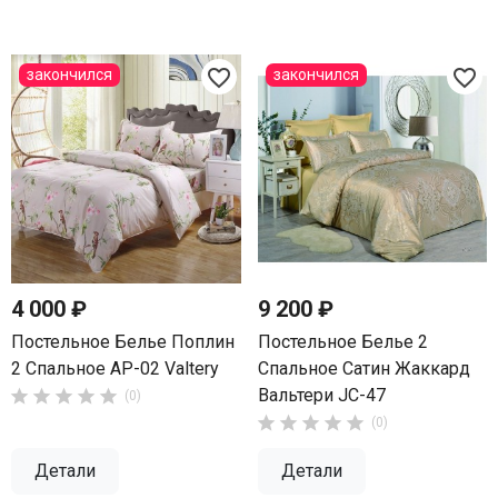
favorite_border
favorite_border
закончился
закончился
4 000 ₽
9 200 ₽
Постельное Белье Поплин
Постельное Белье 2
2 Спальное AP-02 Valtery
Спальное Сатин Жаккард
Вальтери JC-47





(0)





(0)
Детали
Детали