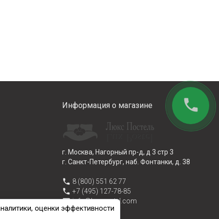
phone
Информация о магазине
г. Москва, Нагорный пр-д, д 3 стр 3
г. Санкт-Петербург, наб. Фонтанки, д. 38
phone
8 (800) 551 62 77
phone
+7 (495) 127-78-85
email
info@lux-postel.com
аналитики, оценки эффективности