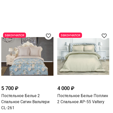
favorite_border
favorite_border
закончился
закончился
5 700 ₽
4 000 ₽
Постельное Белье 2
Постельное Белье Поплин
Спальное Сатин Вальтери
2 Спальное AP-55 Valtery
CL-261