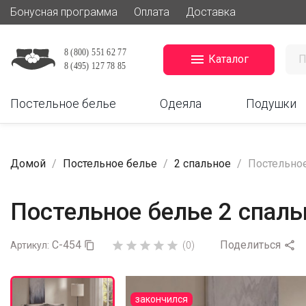
Бонусная программа
Оплата
Доставка

Каталог
Постельное белье
Одеяла
Подушки
Домой
Постельное белье
2 спальное
Постельное
Постельное белье 2 спальн
C-454
Поделиться






Артикул:

(0)
закончился