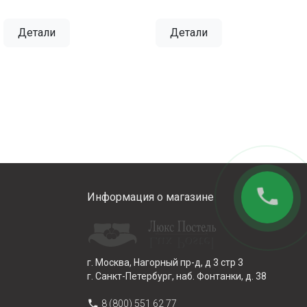
Детали
Детали
phone
Информация о магазине
г. Москва, Нагорный пр-д, д 3 стр 3
г. Санкт-Петербург, наб. Фонтанки, д. 38
phone
8 (800) 551 62 77