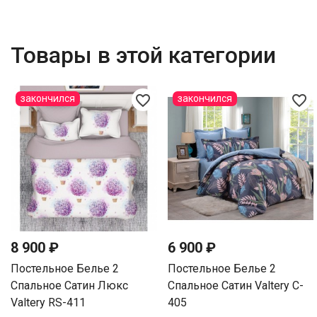
Товары в этой категории
favorite_border
favorite_border
закончился
закончился
8 900 ₽
6 900 ₽
Постельное Белье 2
Постельное Белье 2
Спальное Сатин Люкс
Спальное Сатин Valtery C-
Valtery RS-411
405