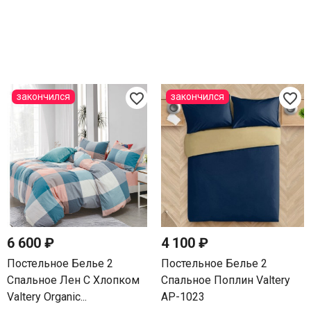
favorite_border
favorite_border
закончился
закончился
6 600 ₽
4 100 ₽
Постельное Белье 2
Постельное Белье 2
Спальное Лен С Хлопком
Спальное Поплин Valtery
Valtery Organic...
AP-1023