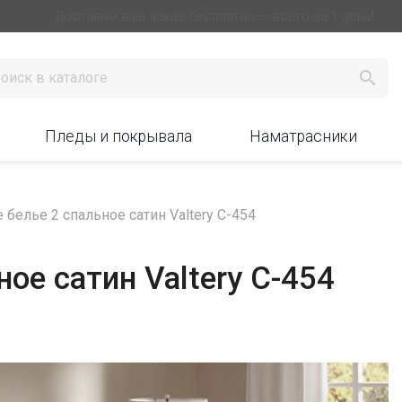
Доставим ваш заказ бесплатно — всего за 1 день!

Пледы и покрывала
Наматрасники
 белье 2 спальное сатин Valtery C-454
ое сатин Valtery C-454