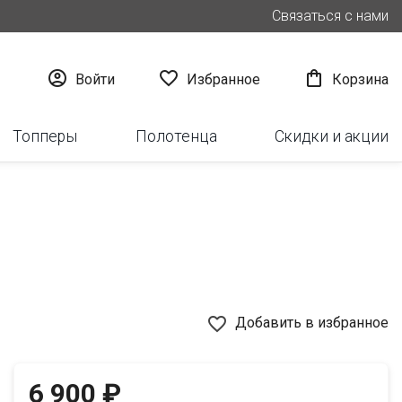
Связаться с нами



Войти
Избранное
Корзина
Топперы
Полотенца
Скидки и акции
favorite_border
Добавить в избранное
6 900 ₽