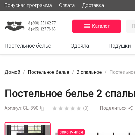
Бонусная программа
Оплата
Доставка

Каталог
Постельное белье
Одеяла
Подушки
Домой
Постельное белье
2 спальное
Постельное
Постельное белье 2 спальн
CL-390
Поделиться






Артикул:

(0)
закончился