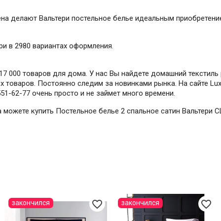
на делают Вальтери постельное белье идеальным приобретение
ри в 2980 вариантах оформления.
7 000 товаров для дома. У нас Вы найдете домашний текстиль 
 товаров. Постоянно следим за новинками рынка. На сайте Lux-
551-62-77 очень просто и не займет много времени.
да можете купить Постельное белье 2 спальное сатин Вальтери 
favorite_border
favorite_border
закончился
закончился