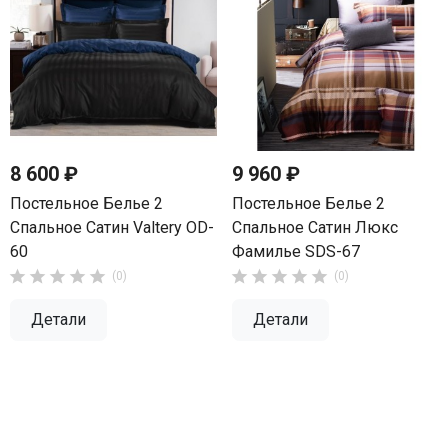
8 600 ₽
9 960 ₽
Постельное Белье 2
Постельное Белье 2
Спальное Сатин Valtery OD-
Спальное Сатин Люкс
60
Фамилье SDS-67










(0)
(0)
Детали
Детали