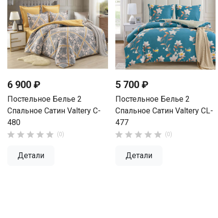
6 900 ₽
5 700 ₽
Постельное Белье 2
Постельное Белье 2
Спальное Сатин Valtery C-
Спальное Сатин Valtery CL-
480
477










(0)
(0)
Детали
Детали