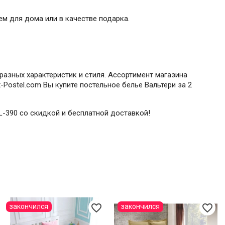
м для дома или в качестве подарка.
разных характеристик и стиля. Ассортимент магазина
Postel.com Вы купите постельное белье Вальтери за 2
CL-390 со скидкой и бесплатной доставкой!
favorite_border
favorite_border
закончился
закончился