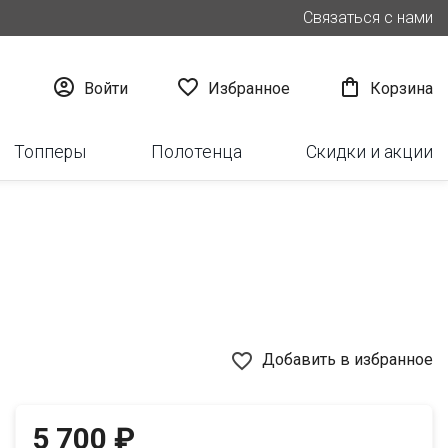
Связаться с нами



Войти
Избранное
Корзина
Топперы
Полотенца
Скидки и акции
favorite_border
Добавить в избранное
5 700 ₽