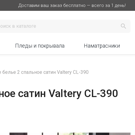
Доставим ваш заказ бесплатно — всего за 1 день!

Пледы и покрывала
Наматрасники
 белье 2 спальное сатин Valtery CL-390
ое сатин Valtery CL-390