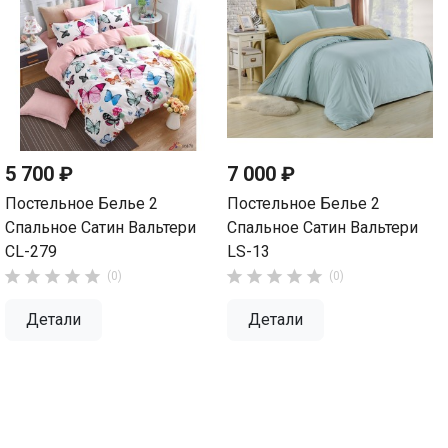
5 700 ₽
7 000 ₽
Постельное Белье 2
Постельное Белье 2
Спальное Сатин Вальтери
Спальное Сатин Вальтери
CL-279
LS-13










(0)
(0)
Детали
Детали