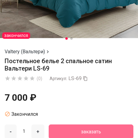
закончился
Valtery (Вальтери)

Постельное белье 2 спальное сатин
Вальтери LS-69
LS-69





(0)
Артикул:

7 000 ₽

Закончился
-
+
заказать