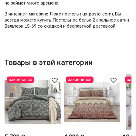
не займет много времени.
В интернет-магазине Люкс постель (lux-postel.com), Вы
всегда можете купить Постельное белье 2 спальное сатин
Вальтери LS-69 со скидкой и бесплатной доставкой!
Товары в этой категории
favorite_border
favorite_border
закончился
закончился
зак