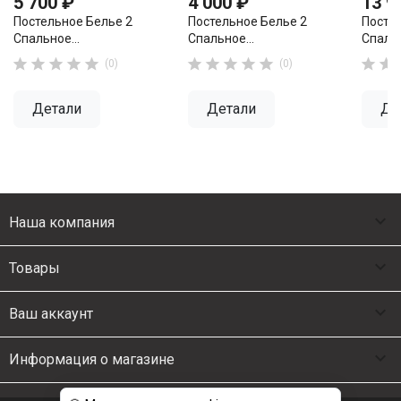
5 700 ₽
4 000 ₽
13 9
Постельное Белье 2
Постельное Белье 2
Посте
Спальное...
Спальное...
Спальн












(0)
(0)
Детали
Детали
Де

Наша компания

Товары

Ваш аккаунт

Информация о магазине