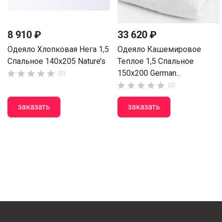
8 910 ₽
33 620 ₽
Одеяло Хлопковая Нега 1,5
Одеяло Кашемировое
Спальное 140х205 Nature’s
Теплое 1,5 Спальное
150х200 German...





(0)





(0)
заказать
заказать