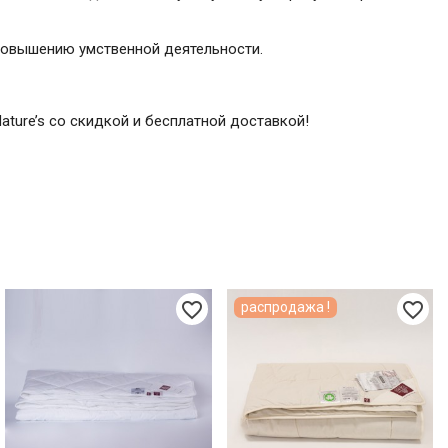
 повышению умственной деятельности.
Nature’s со скидкой и бесплатной доставкой!
favorite_border
favorite_border
распродажа !