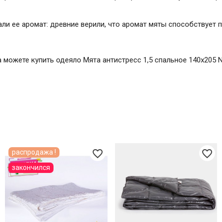
и ее аромат: древние верили, что аромат мяты способствует
да можете купить одеяло Мята антистресс 1,5 спальное 140х205 
favorite_border
favorite_border
распродажа !
закончился