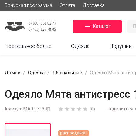
Бонусная программа
Оплата
Доставка

Каталог
Постельное белье
Одеяла
Подушки
Домой
Одеяла
1.5 спальные
Одеяло Мята антистр
Одеяло Мята антистресс 1
МА-О-3-3
Поделиться





Артикул:

(0)
распродажа !