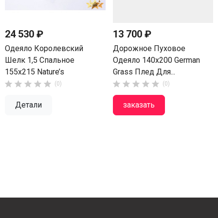
24 530 ₽
13 700 ₽
Одеяло Королевский
Дорожное Пуховое
Шелк 1,5 Спальное
Одеяло 140х200 German
155х215 Nature’s
Grass Плед Для...










(0)
(0)
Детали
заказать