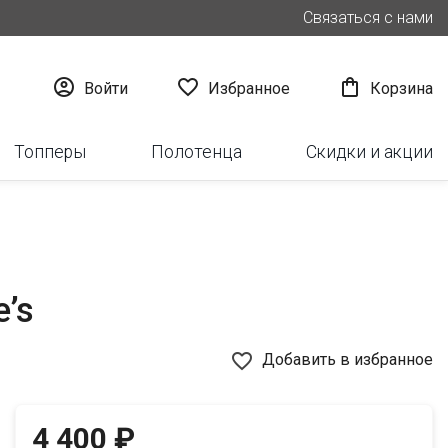
Связаться с нами



Войти
Избранное
Корзина
Топперы
Полотенца
Скидки и акции
’s
favorite_border
Добавить в избранное
4 400 ₽