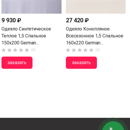
9 930 ₽
27 420 ₽
Одеяло Синтетическое
Одеяло Конопляное
Теплое 1,5 Спальное
Всесезонное 1,5 Спальное
150х200 German...
160х220 German...










(0)
(0)
заказать
заказать