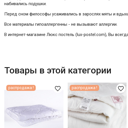
набивались подушки.
Перед сном философы усаживались в зарослях мяты и вдыхал
Все материалы гипоаллергенны - не вызывают аллергии.
В интернет-магазине Люкс постель (lux-postel.com), Вы всег
Товары в этой категории
favorite_border
favorite_border
распродажа !
распродажа !