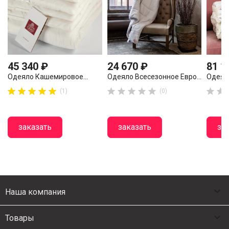
45 340 ₽
24 670 ₽
81 1
Одеяло Кашемировое...
Одеяло Всесезонное Евро...
Одеяло

















(1)
(0)
заказать
заказать
за

Наша компания

Товары