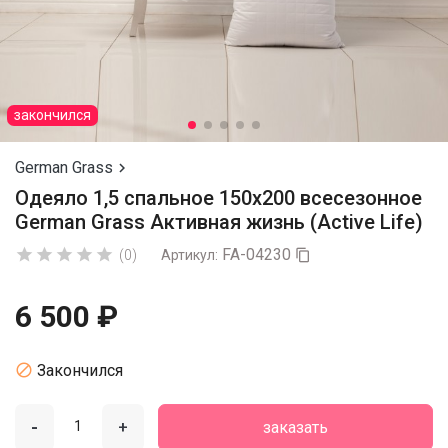
закончился
German Grass

Одеяло 1,5 спальное 150х200 всесезонное
German Grass Активная жизнь (Active Life)
FA-04230





(0)
Артикул:

6 500 ₽

Закончился
-
+
заказать