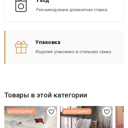
Уход
Рекомендована деликатная стирка.
Упаковка
Изделие упаковано в стильную сумку.
Товары в этой категории
favorite_border
favorite_border
распродажа !
распродажа !