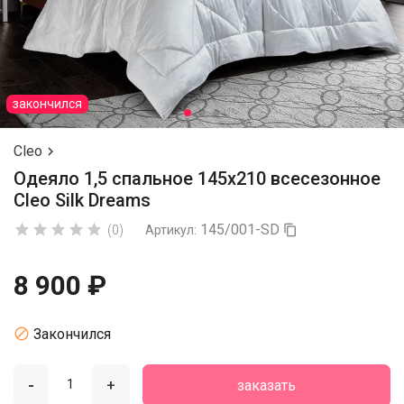
закончился
Cleo

Одеяло 1,5 спальное 145х210 всесезонное
Cleo Silk Dreams
145/001-SD





(0)
Артикул:

8 900 ₽

Закончился
-
+
заказать