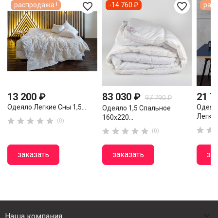
favorite_border
favorite_border
распродажа !
-14 760 ₽
расп
13 200 ₽
83 030 ₽
21 7
97 790 ₽
Одеяло Легкие Сны 1,5...
Одеял
Одеяло 1,5 Спальное
Легкое.
160х220...





(0)







(0)
заказать
заказать
за

Наша компания