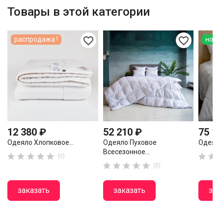
Товары в этой категории
favorite_border
favorite_border
распродажа !
нов
12 380 ₽
52 210 ₽
75 1
Одеяло Хлопковое...
Одеяло Пуховое
Одеял
Всесезонное...







(0)





(0)
заказать
заказать
за