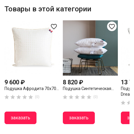
Товары в этой категории
favorite_border
favorite_border
9 600 ₽
8 820 ₽
13 7
Подушка Афродита 70x70...
Подушка Синтетическая...
Подуш
Dreams










(0)
(0)


заказать
заказать
за