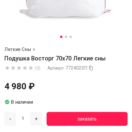
Легкие Сны

Подушка Восторг 70x70 Легкие сны
7724023П





(0)
Артикул:

4 980 ₽

В наличии
-
+
заказать