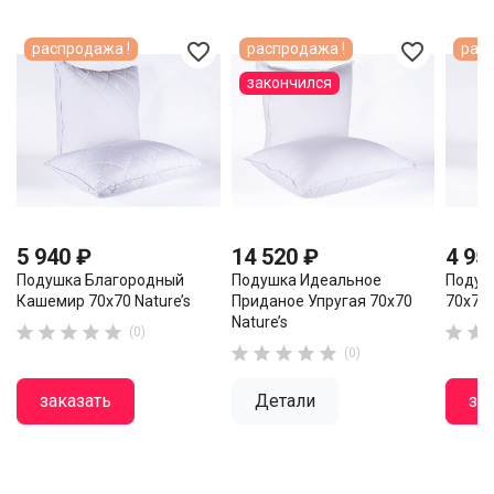
favorite_border
favorite_border
распродажа !
распродажа !
расп
закончился
5 940 ₽
14 520 ₽
4 95
Подушка Благородный
Подушка Идеальное
Подуш
Кашемир 70x70 Nature’s
Приданое Упругая 70x70
70x70 
Nature’s







(0)





(0)
заказать
Детали
за