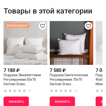
Товары в этой категории
favorite_border
favorite_border
распродажа !
7 180 ₽
7 580 ₽
7 05
Подушка Эвкалиптовая
Подушка Синтетическая
Подуш
Регулируемая 50х70
Регулируемая 70х70
40х60
German Grass...
German Grass...
Мемори












(0)
(0)
заказать
заказать
за