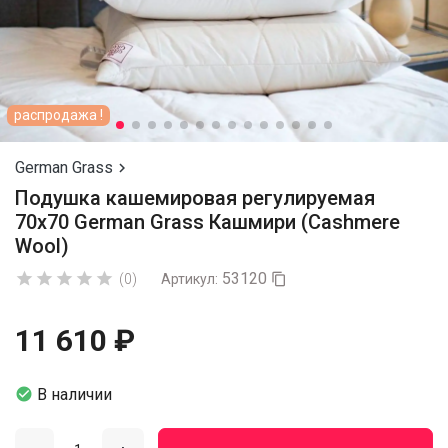
распродажа !
German Grass

Подушка кашемировая регулируемая
70х70 German Grass Кашмири (Cashmere
Wool)
53120





(0)
Артикул:

11 610 ₽

В наличии