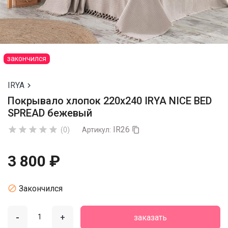
закончился
IRYA

Покрывало хлопок 220х240 IRYA NICE BED
SPREAD бежевый
IR26





(0)
Артикул:

3 800 ₽

Закончился
-
+
заказать