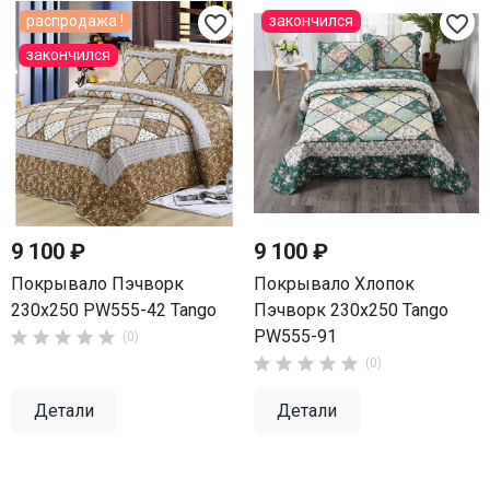
favorite_border
favorite_border
распродажа !
закончился
закончился
9 100 ₽
9 100 ₽
Покрывало Пэчворк
Покрывало Хлопок
230х250 PW555-42 Tango
Пэчворк 230х250 Tango
PW555-91





(0)





(0)
Детали
Детали