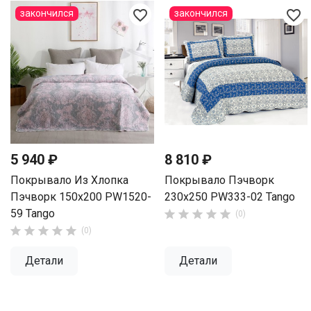
favorite_border
favorite_border
закончился
закончился
5 940 ₽
8 810 ₽
Покрывало Из Хлопка
Покрывало Пэчворк
Пэчворк 150х200 PW1520-
230х250 PW333-02 Tango
59 Tango





(0)





(0)
Детали
Детали