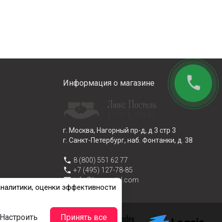
phone
Информация о магазине
г. Москва, Нагорный пр-д, д 3 стр 3
г. Санкт-Петербург, наб. Фонтанки, д. 38
phone
8 (800) 551 62 77
phone
+7 (495) 127-78-85
email
info@lux-postel.com
аналитики, оценки эффективности
Настроить
Принять все