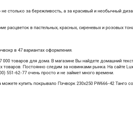
не столько за бережливость, а за красивый и необычный диза
ме расцветок в пастельных, красных, сиреневых и розовых тона
эчвокр в 47 вариантах оформления.
 000 товаров для дома. В магазине Вы найдете домашний текст
 товаров. Постоянно следим за новинками рынка. На сайте Lux
0) 551-62-77 очень просто и не займет много времени.
гда можете купить покрывало Пэчворк 230х250 PW666-42 Танго с