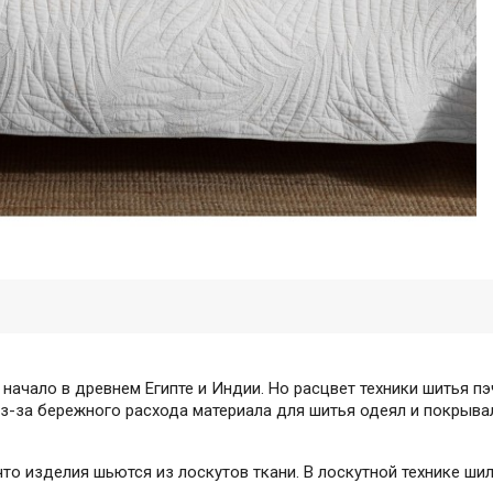
 начало в древнем Египте и Индии. Но расцвет техники шитья пэ
из-за бережного расхода материала для шитья одеял и покрыва
что изделия шьются из лоскутов ткани. В лоскутной технике шил