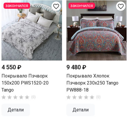
favorite_border
favorite_border
закончился
закончился
4 550 ₽
9 480 ₽
Покрывало Пэчворк
Покрывало Хлопок
150х200 PWS1520-20
Пэчворк 230х250 Tango
Tango
PW888-18










(0)
(0)
Детали
Детали