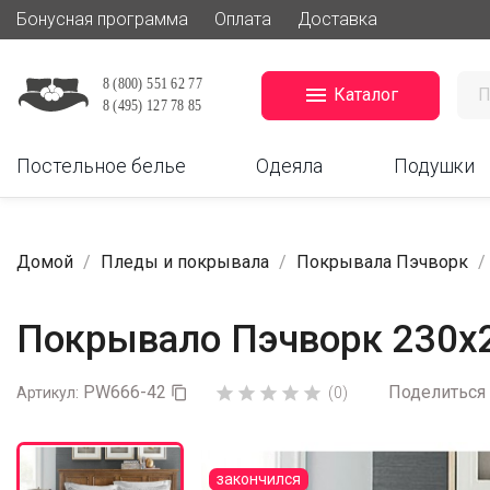
Бонусная программа
Оплата
Доставка

Каталог
Постельное белье
Одеяла
Подушки
Домой
Пледы и покрывала
Покрывала Пэчворк
Покрывало Пэчворк 230х
PW666-42
Поделиться





Артикул:

(0)
закончился