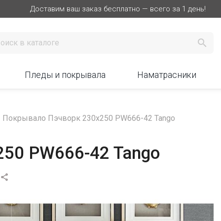
Доставим ваш заказ бесплатно — всего за 1 день!

Пледы и покрывала
Наматрасники
Покрывало Пэчворк 230х250 PW666-42 Tango
250 PW666-42 Tango
