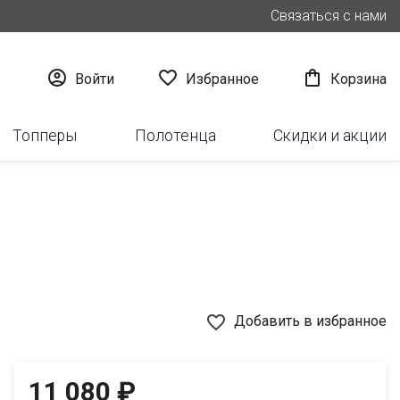
Связаться с нами



Войти
Избранное
Корзина
Топперы
Полотенца
Скидки и акции
favorite_border
Добавить в избранное
11 080 ₽