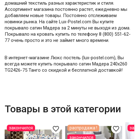
домашний текстиль разных характеристик и стиля.
Ассортимент магазина постоянно растет, ежедневно мы
добавляем новые товары. Постоянно отслеживаем
новинки рынка. На сайте Lux-Postel.com Вы купите
покрывало сатин Мадера за 2 минуты не выходя из дома.
Покрывало на кровать купить по телефону 8 (800) 551-62-
77 очень просто и это не займет много времени.
В интернет-магазине Люкс постель (lux-postel.com), Вы
всегда можете купить покрывало сатин Мадера 240х260
TG2426-75 Танго со скидкой и бесплатной доставкой!
Товары в этой категории
favorite_border
favorite_border
закончился
распродажа !
зак
закончился