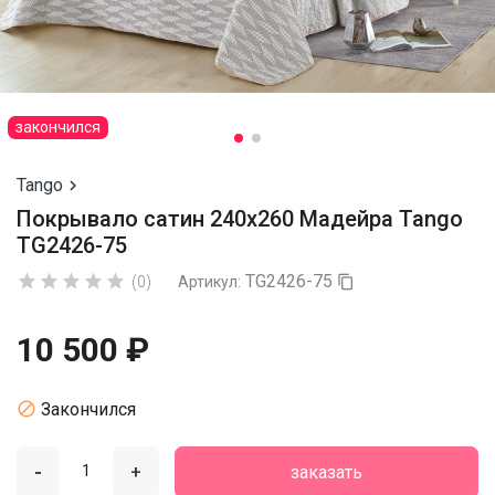
закончился
Tango

Покрывало сатин 240х260 Мадейра Tango
TG2426-75
TG2426-75





(0)
Артикул:

10 500 ₽

Закончился
-
+
заказать