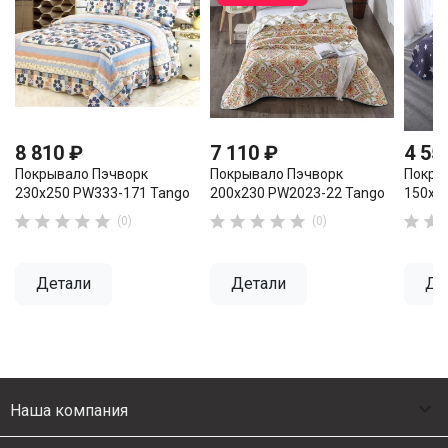
8 810 ₽
7 110 ₽
4 55
Покрывало Пэчворк
Покрывало Пэчворк
Покры
230х250 PW333-171 Tango
200х230 PW2023-22 Tango
150х2












(0)
(0)
Детали
Детали
Де

Наша компания