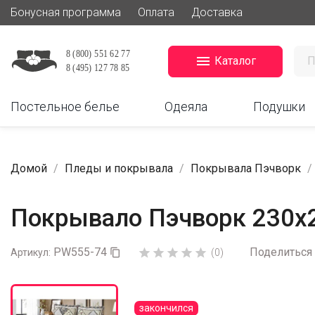
Бонусная программа
Оплата
Доставка

Каталог
Постельное белье
Одеяла
Подушки
Домой
Пледы и покрывала
Покрывала Пэчворк
Покрывало Пэчворк 230х
PW555-74
Поделиться





Артикул:

(0)
закончился