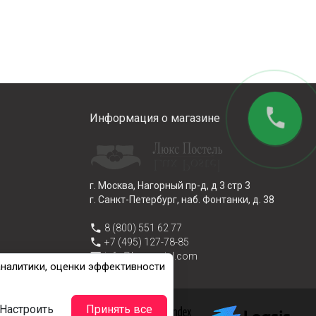
phone
Информация о магазине
г. Москва, Нагорный пр-д, д 3 стр 3
г. Санкт-Петербург, наб. Фонтанки, д. 38
phone
8 (800) 551 62 77
phone
+7 (495) 127-78-85
email
info@lux-postel.com
аналитики, оценки эффективности
Настроить
Принять все