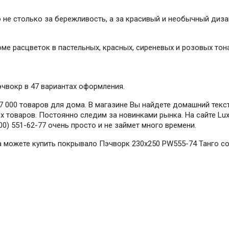
не столько за бережливость, а за красивый и необычный диза
ме расцветок в пастельных, красных, сиреневых и розовых тона
эчвокр в 47 вариантах оформления.
 000 товаров для дома. В магазине Вы найдете домашний текст
 товаров. Постоянно следим за новинками рынка. На сайте Lux
0) 551-62-77 очень просто и не займет много времени.
гда можете купить покрывало Пэчворк 230х250 PW555-74 Танго с