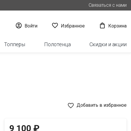
Связаться с нами



Войти
Избранное
Корзина
Топперы
Полотенца
Скидки и акции
favorite_border
Добавить в избранное
9 100 ₽