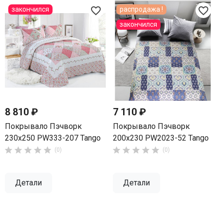
favorite_border
favorite_border
закончился
распродажа !
закончился
8 810 ₽
7 110 ₽
Покрывало Пэчворк
Покрывало Пэчворк
230х250 PW333-207 Tango
200х230 PW2023-52 Tango










(0)
(0)
Детали
Детали