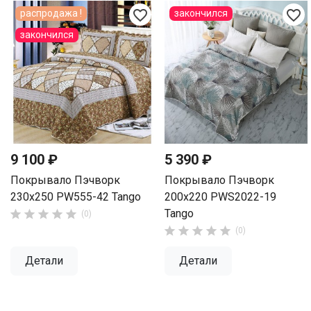
favorite_border
favorite_border
распродажа !
закончился
закончился
9 100 ₽
5 390 ₽
Покрывало Пэчворк
Покрывало Пэчворк
230х250 PW555-42 Tango
200х220 PWS2022-19
Tango





(0)





(0)
Детали
Детали