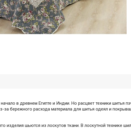
 начало в древнем Египте и Индии. Но расцвет техники шитья пэ
из-за бережного расхода материала для шитья одеял и покрыва
что изделия шьются из лоскутов ткани. В лоскутной технике шил