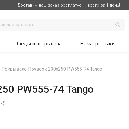
Доставим ваш заказ бесплатно — всего за 1 день!

Пледы и покрывала
Наматрасники
Покрывало Пэчворк 230х250 PW555-74 Tango
250 PW555-74 Tango
