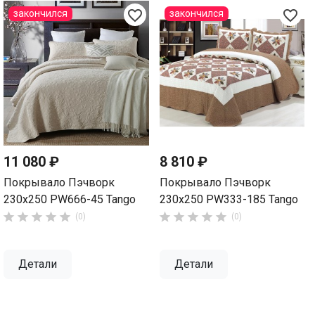
favorite_border
favorite_border
закончился
закончился
11 080 ₽
8 810 ₽
Покрывало Пэчворк
Покрывало Пэчворк
230х250 PW666-45 Tango
230х250 PW333-185 Tango










(0)
(0)
Детали
Детали