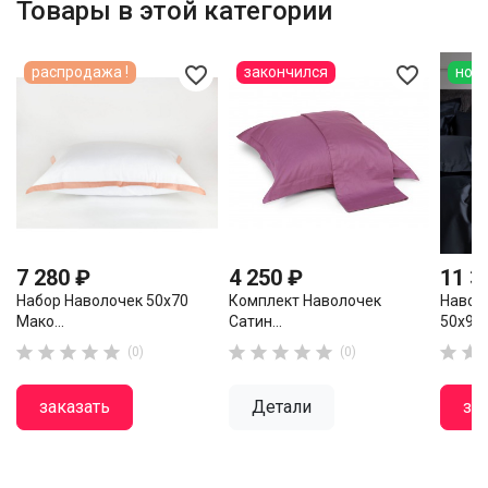
Товары в этой категории
favorite_border
favorite_border
распродажа !
закончился
нов
7 280 ₽
4 250 ₽
11 3
Набор Наволочек 50х70
Комплект Наволочек
Навол
Мако...
Сатин...
50х90..












(0)
(0)
заказать
Детали
за