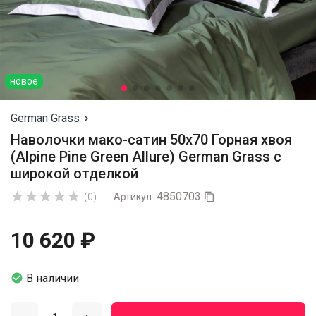
новое
German Grass

Наволочки мако-сатин 50х70 Горная хвоя
(Alpine Pine Green Allure) German Grass с
широкой отделкой
4850703





(0)
Артикул:

10 620 ₽

В наличии