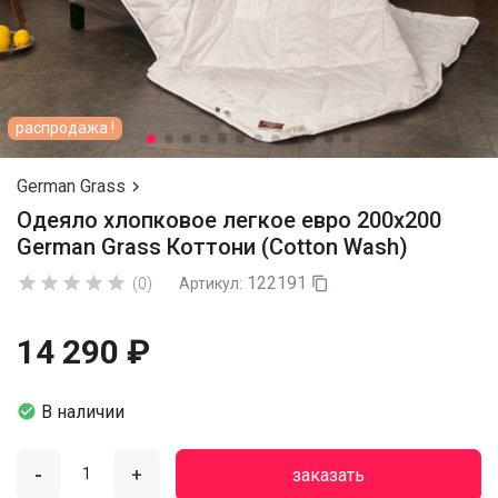
распродажа !
German Grass

Одеяло хлопковое легкое евро 200х200
German Grass Коттони (Cotton Wash)
122191





(0)
Артикул:

14 290 ₽

В наличии
-
+
заказать