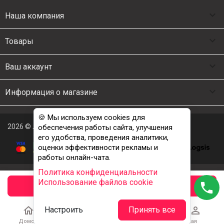

Наша компания

Товары

Ваш аккаунт

Информация о магазине
🍪 Мы используем cookies для
2026 © Люкс Постель
обеспечения работы сайта, улучшения
его удобства, проведения аналитики,
оценки эффективности рекламы и
работы онлайн-чата.
Политика конфиденциальности
Использование файлов cookie
phone
заказать





Настроить
Принять все
Домой
Каталог
Корзина
Избранное
Учетная