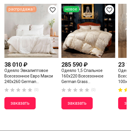
favorite_border
favorite_border
распродажа !
новое
38 010 ₽
285 590 ₽
23 1
Одеяло Эвкалиптовое
Одеяло 1,5 Спальное
Одеял
Всесезонное Евро Макси
160х220 Всесезонное
Всесе
240х260 German...
German Grass...
100х15














(0)
(0)
заказать
заказать
за