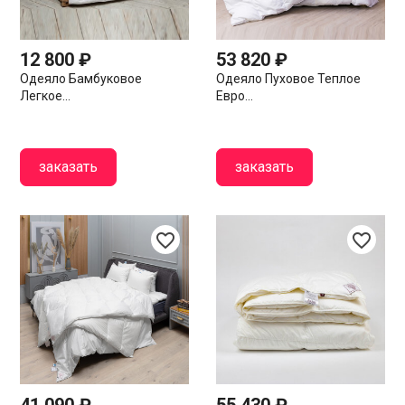
12 800 ₽
53 820 ₽
Одеяло Бамбуковое
Одеяло Пуховое Теплое
Легкое...
Евро...
заказать
заказать
favorite_border
favorite_border