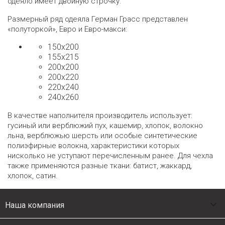
одеяло имеет двойную строчку.
Размерный ряд одеяла Герман Грасс представлен
«полуторкой», Евро и Евро-макси:
150х200
155х215
200х200
200х220
220х240
240х260
В качестве наполнителя производитель использует:
гусиный или верблюжий пух, кашемир, хлопок, волокно
льна, верблюжью шерсть или особые синтетические
полиэфирные волокна, характеристики которых
нисколько не уступают перечисленным ранее. Для чехла
также применяются разные ткани: батист, жаккард,
хлопок, сатин.

Наша компания