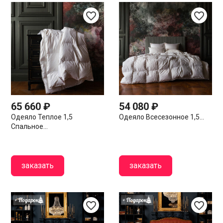
favorite_border
favorite_border
65 660 ₽
54 080 ₽
Одеяло Теплое 1,5
Одеяло Всесезонное 1,5...
Спальное...
заказать
заказать
favorite_border
favorite_border