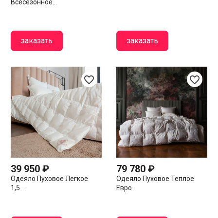
Всесезонное...
заказать
заказать
favorite_border
favorite_border
39 950 ₽
79 780 ₽
Одеяло Пуховое Легкое
Одеяло Пуховое Теплое
1,5...
Евро...