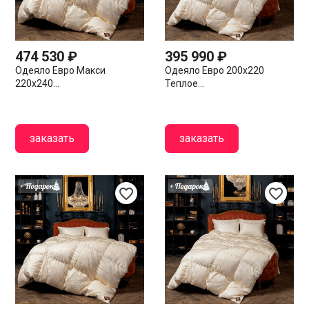
474 530 ₽
395 990 ₽
Одеяло Евро Макси
Одеяло Евро 200х220
220х240...
Теплое...
заказать
заказать
favorite_border
favorite_border