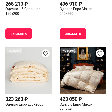
268 210 ₽
496 910 ₽
Одеяло 1,5 Спальное
Одеяло Евро Макси
150х200...
240х260...
заказать
заказать
favorite_border
favorite_border
323 260 ₽
423 050 ₽
Одеяло Евро 200х200...
Одеяло Евро Макси
220х240...