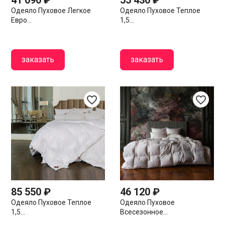
41 090 ₽
55 430 ₽
Одеяло Пуховое Легкое
Одеяло Пуховое Теплое
Евро...
1,5...
заказать
заказать
favorite_border
favorite_border
85 550 ₽
46 120 ₽
Одеяло Пуховое Теплое
Одеяло Пуховое
1,5...
Всесезонное...