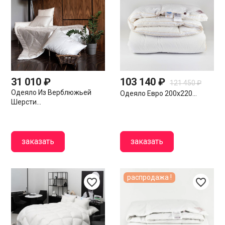
31 010 ₽
103 140 ₽
121 450 ₽
Одеяло Из Верблюжьей
Одеяло Евро 200х220...
Шерсти...
заказать
заказать
распродажа !
favorite_border
favorite_border