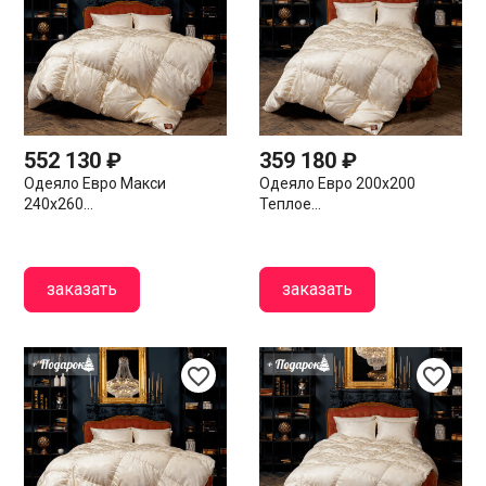
552 130 ₽
359 180 ₽
Одеяло Евро Макси
Одеяло Евро 200х200
240х260...
Теплое...
заказать
заказать
favorite_border
favorite_border