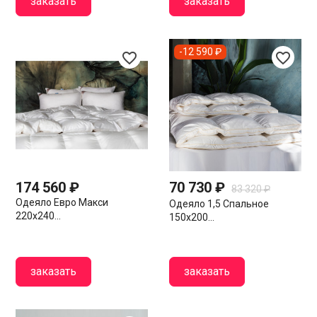
заказать
заказать
-12 590 ₽
favorite_border
favorite_border
174 560 ₽
70 730 ₽
83 320 ₽
Одеяло Евро Макси
Одеяло 1,5 Спальное
220х240...
150х200...
заказать
заказать