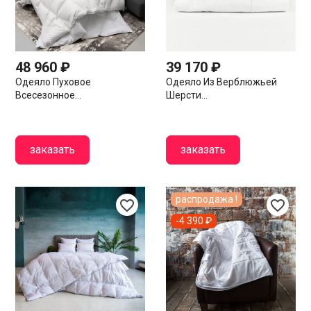
48 960 ₽
39 170 ₽
Одеяло Пуховое
Одеяло Из Верблюжьей
Всесезонное...
Шерсти...
заказать
заказать
распродажа !
favorite_border
favorite_border
-4 390 ₽