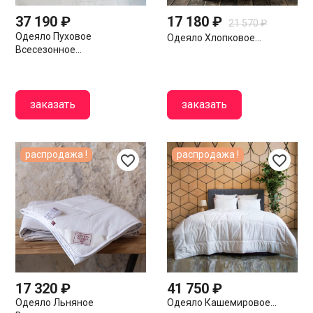
37 190 ₽
17 180 ₽
21 570 ₽
Одеяло Пуховое
Одеяло Хлопковое...
Всесезонное...
заказать
заказать
распродажа !
распродажа !
favorite_border
favorite_border
17 320 ₽
41 750 ₽
Одеяло Льняное
Одеяло Кашемировое...