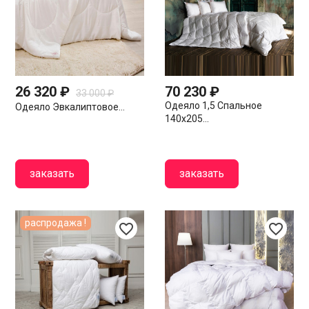
26 320 ₽
70 230 ₽
33 000 ₽
Одеяло 1,5 Спальное
Одеяло Эвкалиптовое...
140х205...
заказать
заказать
распродажа !
favorite_border
favorite_border