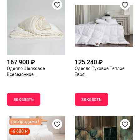
favorite_border
favorite_border
167 900 ₽
125 240 ₽
Одеяло Шелковое
Одеяло Пуховое Теплое
Всесезонное...
Евро...
заказать
заказать
распродажа !
favorite_border
favorite_border
-6 680 ₽