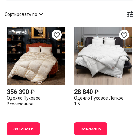


Сортировать по
favorite_border
favorite_border
356 390 ₽
28 840 ₽
Одеяло Пуховое
Одеяло Пуховое Легкое
Всесезонное...
1,5...
заказать
заказать