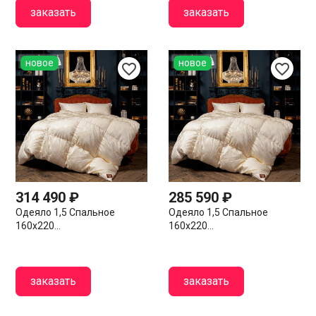
заказать
заказать
новое
новое
favorite_border
favorite_border
314 490 ₽
285 590 ₽
Одеяло 1,5 Спальное
Одеяло 1,5 Спальное
160х220...
160х220...
заказать
заказать