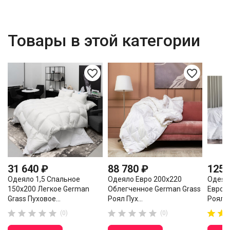
Товары в этой категории
favorite_border
favorite_border
31 640 ₽
88 780 ₽
125 
Одеяло 1,5 Спальное
Одеяло Евро 200х220
Одеял
150х200 Легкое German
Облегченное German Grass
Евро 2
Grass Пуховое...
Роял Пух...
Роял...














(0)
(0)